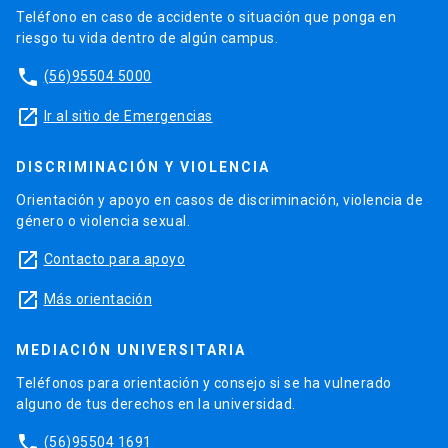
Teléfono en caso de accidente o situación que ponga en
riesgo tu vida dentro de algún campus.
phone
(56)95504 5000
launch
Ir al sitio de Emergencias
DISCRIMINACIÓN Y VIOLENCIA
Orientación y apoyo en casos de discriminación, violencia de
género o violencia sexual.
launch
Contacto para apoyo
launch
Más orientación
MEDIACIÓN UNIVERSITARIA
Teléfonos para orientación y consejo si se ha vulnerado
alguno de tus derechos en la universidad.
phone
(56)95504 1691