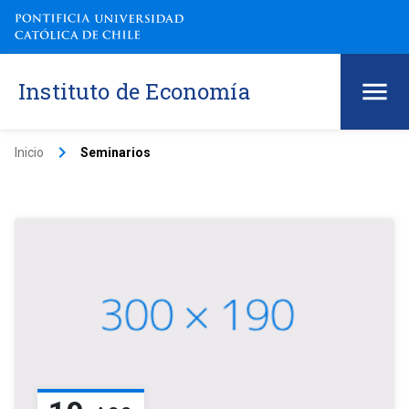
Instituto de Economía
keyboard_arrow_right
Inicio
Seminarios