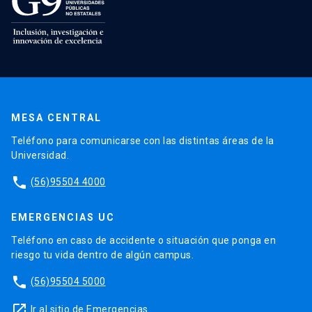
MESA CENTRAL
Teléfono para comunicarse con las distintas áreas de la
Universidad.
phone
(56)95504 4000
EMERGENCIAS UC
Teléfono en caso de accidente o situación que ponga en
riesgo tu vida dentro de algún campus.
phone
(56)95504 5000
launch
Ir al sitio de Emergencias