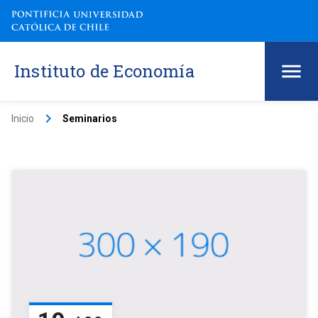
Instituto de Economía
keyboard_arrow_right
Inicio
Seminarios