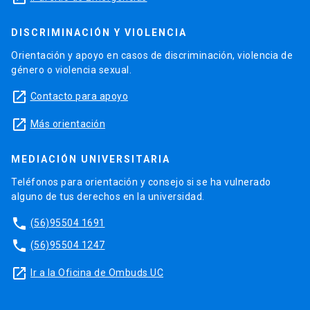
DISCRIMINACIÓN Y VIOLENCIA
Orientación y apoyo en casos de discriminación, violencia de
género o violencia sexual.
launch
Contacto para apoyo
launch
Más orientación
MEDIACIÓN UNIVERSITARIA
Teléfonos para orientación y consejo si se ha vulnerado
alguno de tus derechos en la universidad.
phone
(56)95504 1691
phone
(56)95504 1247
launch
Ir a la Oficina de Ombuds UC