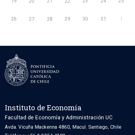
19
21
23
24
25
20
22
26
29
30
31
1
27
28
Instituto de Economía
Facultad de Economía y Administración UC
Avda. Vicuña Mackenna 4860, Macul. Santiago, Chile