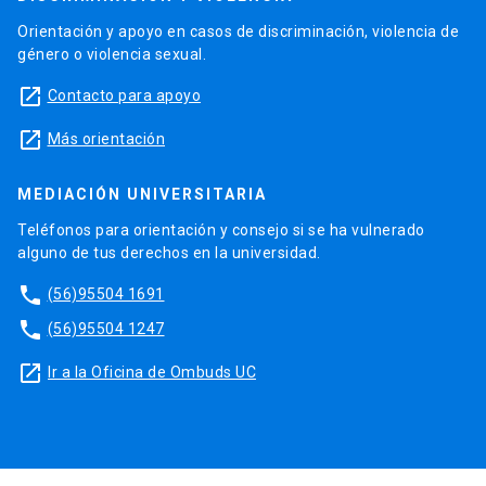
Orientación y apoyo en casos de discriminación, violencia de
género o violencia sexual.
launch
Contacto para apoyo
launch
Más orientación
MEDIACIÓN UNIVERSITARIA
Teléfonos para orientación y consejo si se ha vulnerado
alguno de tus derechos en la universidad.
phone
(56)95504 1691
phone
(56)95504 1247
launch
Ir a la Oficina de Ombuds UC