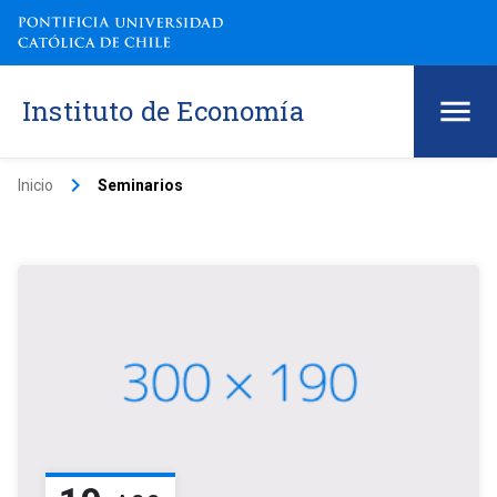
Instituto de Economía
keyboard_arrow_right
Inicio
Seminarios