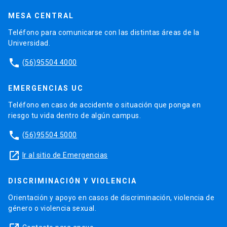
MESA CENTRAL
Teléfono para comunicarse con las distintas áreas de la
Universidad.
phone
(56)95504 4000
EMERGENCIAS UC
Teléfono en caso de accidente o situación que ponga en
riesgo tu vida dentro de algún campus.
phone
(56)95504 5000
launch
Ir al sitio de Emergencias
DISCRIMINACIÓN Y VIOLENCIA
Orientación y apoyo en casos de discriminación, violencia de
género o violencia sexual.