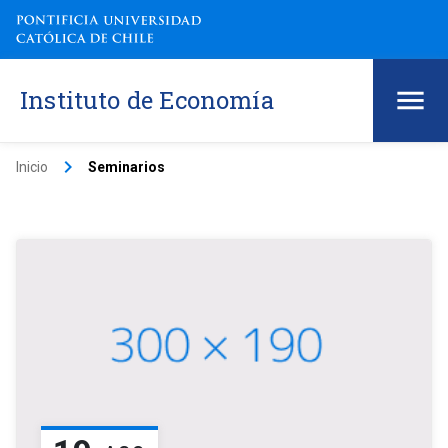
Instituto de Economía
keyboard_arrow_right
Inicio
Seminarios