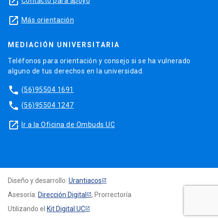
launch
Contacto para apoyo
launch
Más orientación
MEDIACIÓN UNIVERSITARIA
Teléfonos para orientación y consejo si se ha vulnerado
alguno de tus derechos en la universidad.
phone
(56)95504 1691
phone
(56)95504 1247
launch
Ir a la Oficina de Ombuds UC
Diseño y desarrollo:
Urantiacos
Asesoría:
Dirección Digital
, Prorrectoría
Utilizando el
Kit Digital UC