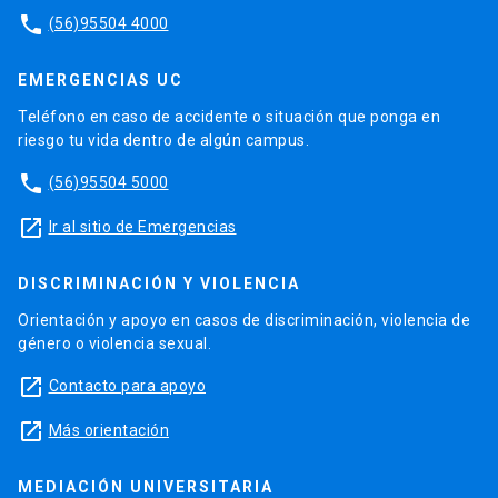
phone
(56)95504 4000
EMERGENCIAS UC
Teléfono en caso de accidente o situación que ponga en
riesgo tu vida dentro de algún campus.
phone
(56)95504 5000
launch
Ir al sitio de Emergencias
DISCRIMINACIÓN Y VIOLENCIA
Orientación y apoyo en casos de discriminación, violencia de
género o violencia sexual.
launch
Contacto para apoyo
launch
Más orientación
MEDIACIÓN UNIVERSITARIA