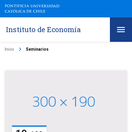
Instituto de Economía
keyboard_arrow_right
Inicio
Seminarios