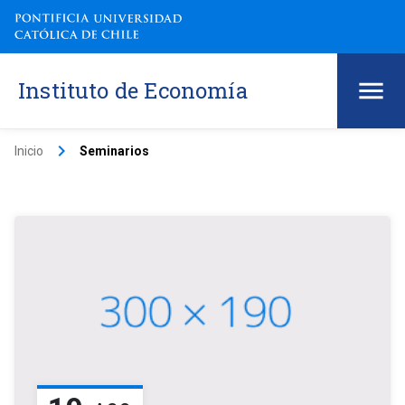
Instituto de Economía
keyboard_arrow_right
Inicio
Seminarios