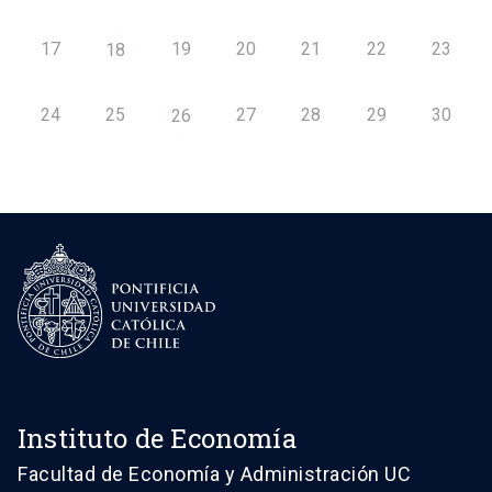
17
19
20
21
22
23
18
24
25
27
28
29
30
26
Instituto de Economía
Facultad de Economía y Administración UC