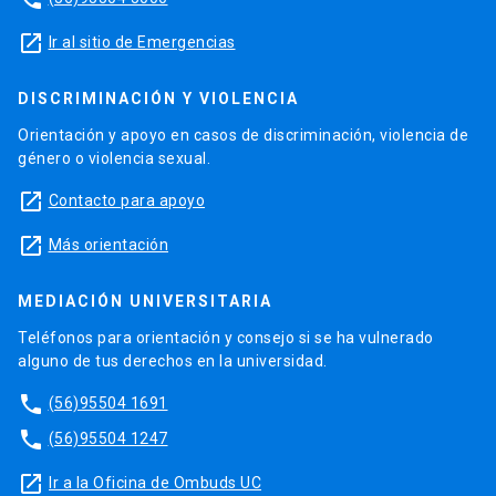
launch
Ir al sitio de Emergencias
DISCRIMINACIÓN Y VIOLENCIA
Orientación y apoyo en casos de discriminación, violencia de
género o violencia sexual.
launch
Contacto para apoyo
launch
Más orientación
MEDIACIÓN UNIVERSITARIA
Teléfonos para orientación y consejo si se ha vulnerado
alguno de tus derechos en la universidad.
phone
(56)95504 1691
phone
(56)95504 1247
launch
Ir a la Oficina de Ombuds UC