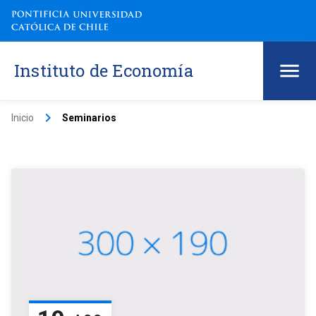
Instituto de Economía
keyboard_arrow_right
Inicio
Seminarios