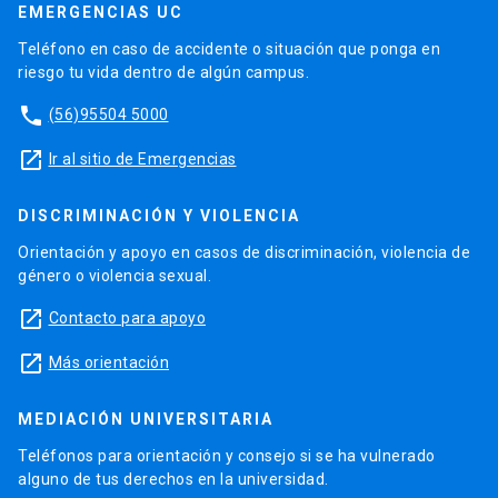
EMERGENCIAS UC
Teléfono en caso de accidente o situación que ponga en
riesgo tu vida dentro de algún campus.
phone
(56)95504 5000
launch
Ir al sitio de Emergencias
DISCRIMINACIÓN Y VIOLENCIA
Orientación y apoyo en casos de discriminación, violencia de
género o violencia sexual.
launch
Contacto para apoyo
launch
Más orientación
MEDIACIÓN UNIVERSITARIA
Teléfonos para orientación y consejo si se ha vulnerado
alguno de tus derechos en la universidad.