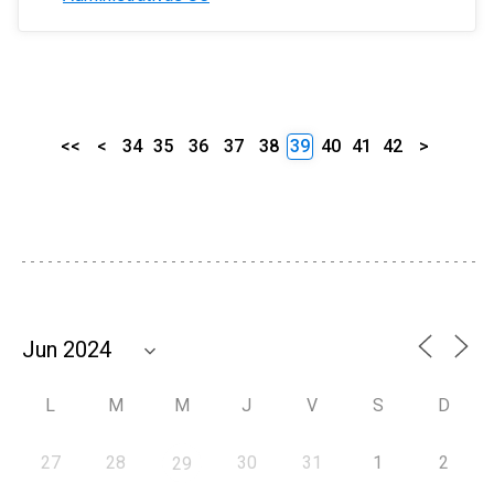
<<
<
34
35
36
37
38
39
40
41
42
>
L
M
M
J
V
S
D
27
28
30
31
1
2
29