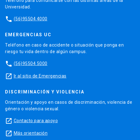
Teléfono para comunicarse con las distintas áreas de la
Universidad.
phone
(56)95504 4000
EMERGENCIAS UC
Teléfono en caso de accidente o situación que ponga en
riesgo tu vida dentro de algún campus.
phone
(56)95504 5000
launch
Ir al sitio de Emergencias
DISCRIMINACIÓN Y VIOLENCIA
Orientación y apoyo en casos de discriminación, violencia de
género o violencia sexual.
launch
Contacto para apoyo
launch
Más orientación