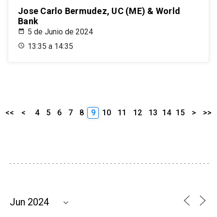
Jose Carlo Bermudez, UC (ME) & World
Bank
5 de Junio de 2024
13:35 a 14:35
<<
<
4
5
6
7
8
9
10
11
12
13
14
15
>
>>