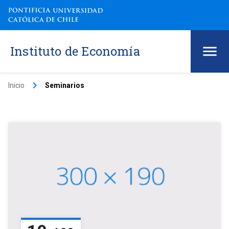
Instituto de Economía
keyboard_arrow_right
Inicio
Seminarios