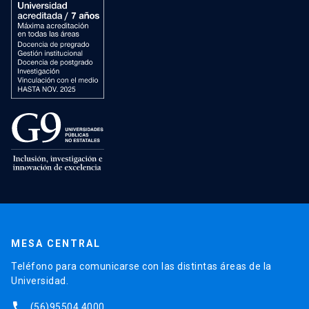
MESA CENTRAL
Teléfono para comunicarse con las distintas áreas de la
Universidad.
phone
(56)95504 4000