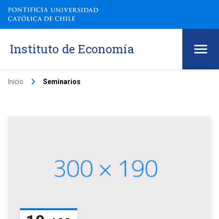
Instituto de Economía
keyboard_arrow_right
Inicio
Seminarios