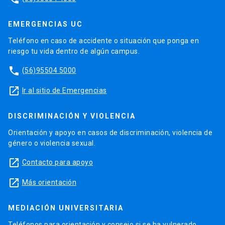
EMERGENCIAS UC
Teléfono en caso de accidente o situación que ponga en
riesgo tu vida dentro de algún campus.
phone
(56)95504 5000
launch
Ir al sitio de Emergencias
DISCRIMINACIÓN Y VIOLENCIA
Orientación y apoyo en casos de discriminación, violencia de
género o violencia sexual.
launch
Contacto para apoyo
launch
Más orientación
MEDIACIÓN UNIVERSITARIA
Teléfonos para orientación y consejo si se ha vulnerado