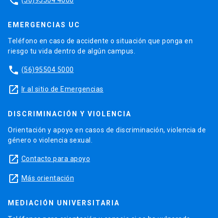
phone
EMERGENCIAS UC
Teléfono en caso de accidente o situación que ponga en
riesgo tu vida dentro de algún campus.
phone
(56)95504 5000
launch
Ir al sitio de Emergencias
DISCRIMINACIÓN Y VIOLENCIA
Orientación y apoyo en casos de discriminación, violencia de
género o violencia sexual.
launch
Contacto para apoyo
launch
Más orientación
MEDIACIÓN UNIVERSITARIA