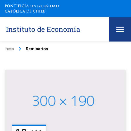
Instituto de Economía
keyboard_arrow_right
Inicio
Seminarios