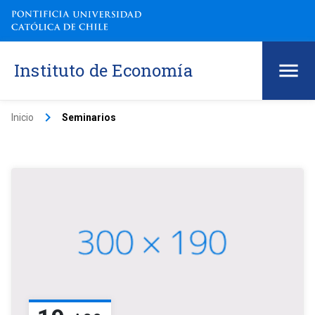
Instituto de Economía
keyboard_arrow_right
Inicio
Seminarios