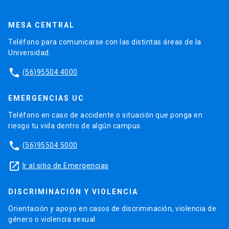
MESA CENTRAL
Teléfono para comunicarse con las distintas áreas de la
Universidad.
phone
(56)95504 4000
EMERGENCIAS UC
Teléfono en caso de accidente o situación que ponga en
riesgo tu vida dentro de algún campus.
phone
(56)95504 5000
launch
Ir al sitio de Emergencias
DISCRIMINACIÓN Y VIOLENCIA
Orientación y apoyo en casos de discriminación, violencia de
género o violencia sexual.