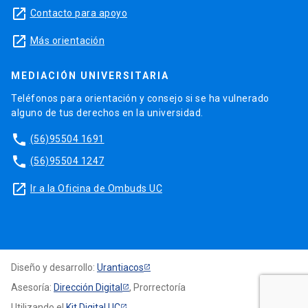
launch
Contacto para apoyo
launch
Más orientación
MEDIACIÓN UNIVERSITARIA
Teléfonos para orientación y consejo si se ha vulnerado
alguno de tus derechos en la universidad.
phone
(56)95504 1691
phone
(56)95504 1247
launch
Ir a la Oficina de Ombuds UC
Diseño y desarrollo:
Urantiacos
Asesoría:
Dirección Digital
, Prorrectoría
Utilizando el
Kit Digital UC