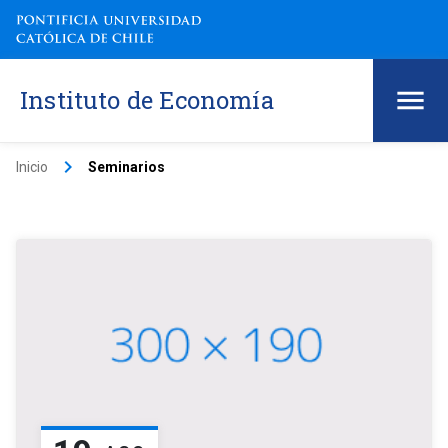
Instituto de Economía
keyboard_arrow_right
Inicio
Seminarios