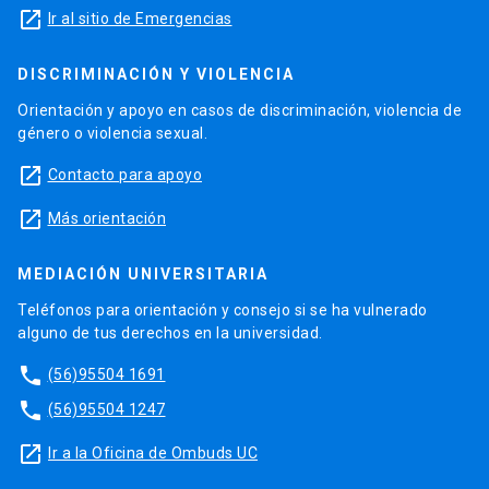
launch
Ir al sitio de Emergencias
DISCRIMINACIÓN Y VIOLENCIA
Orientación y apoyo en casos de discriminación, violencia de
género o violencia sexual.
launch
Contacto para apoyo
launch
Más orientación
MEDIACIÓN UNIVERSITARIA
Teléfonos para orientación y consejo si se ha vulnerado
alguno de tus derechos en la universidad.
phone
(56)95504 1691
phone
(56)95504 1247
launch
Ir a la Oficina de Ombuds UC