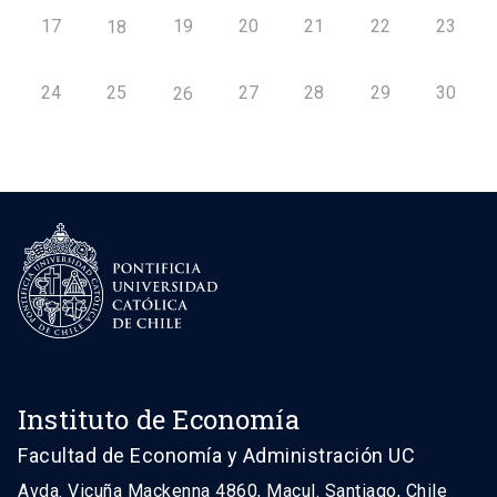
17
19
20
21
22
23
18
24
25
27
28
29
30
26
Instituto de Economía
Facultad de Economía y Administración UC
Avda. Vicuña Mackenna 4860, Macul. Santiago, Chile