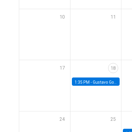
10
11
17
18
1:35 PM -
Gustavo González, Banco Central de Chile
24
25