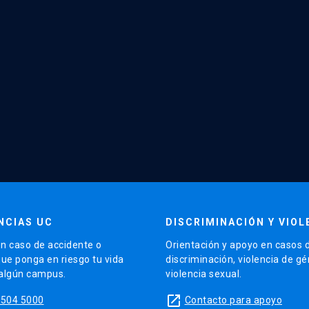
NCIAS UC
DISCRIMINACIÓN Y VIOL
n caso de accidente o
Orientación y apoyo en casos 
que ponga en riesgo tu vida
discriminación, violencia de g
 algún campus.
violencia sexual.
launch
5504 5000
Contacto para apoyo