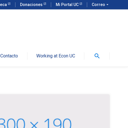
teca
Donaciones
Mi Portal UC
Correo
arrow_drop_down
search
Contacto
Working at Econ UC