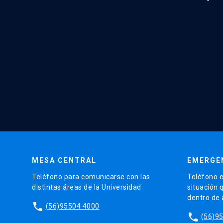
MESA CENTRAL
EMERGE
Teléfono para comunicarse con las
Teléfono e
distintas áreas de la Universidad.
situación 
dentro de
phone
(56)95504 4000
phone
(56)9