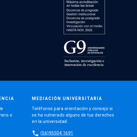
ENCIA
MEDIACIÓN UNIVERSITARIA
de
Teléfonos para orientación y consejo si
énero o
se ha vulnerado alguno de tus derechos
en la universidad.
phone
(56)95504 1691