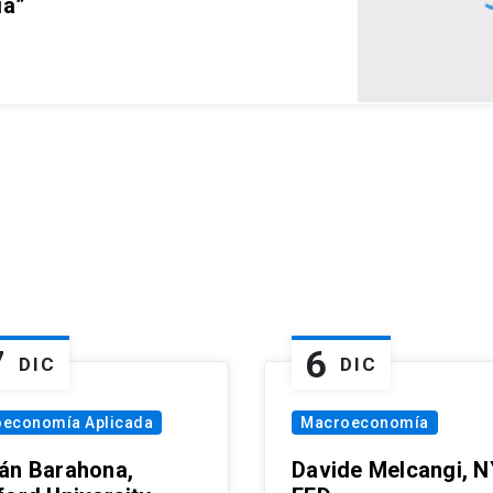
ia”
7
6
DIC
DIC
oeconomía Aplicada
Macroeconomía
án Barahona,
Davide Melcangi, N