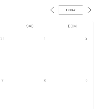
TODAY
SÁB
DOM
31
1
2
7
8
9