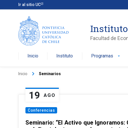
Ir al sitio UC
Institut
Facultad de Eco
Inicio
Instituto
Programas
arrow_drop_down
keyboard_arrow_right
Inicio
Seminarios
19
AGO
Conferencias
Seminario: “El Activo que Ignoramos: