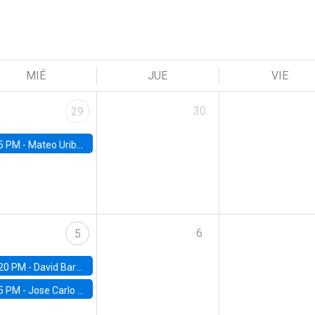
MIÉ
JUE
VIE
30
29
5 PM -
Mateo Uribe-Castro, Universidad de los Andes (Colombia)
6
5
20 PM -
David Bardey, Universidad de los Andes - CEDE
5 PM -
Jose Carlo Bermudez, UC (ME) & World Bank