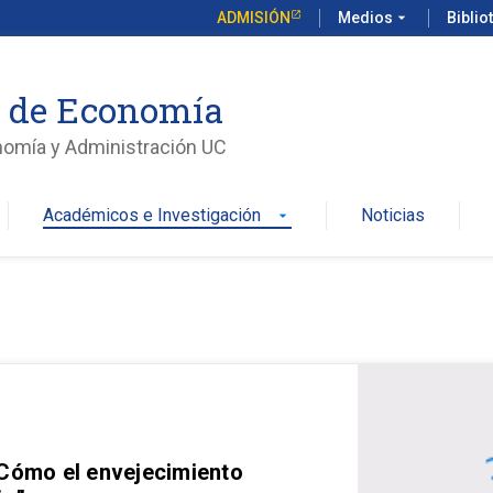
ADMISIÓN
Medios
arrow_drop_down
Biblio
o de Economía
nomía y Administración UC
Académicos e Investigación
Noticias
arrow_drop_down
 Cómo el envejecimiento