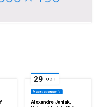
29
OCT
Macroeconomía
Y
Alexandre Janiak,