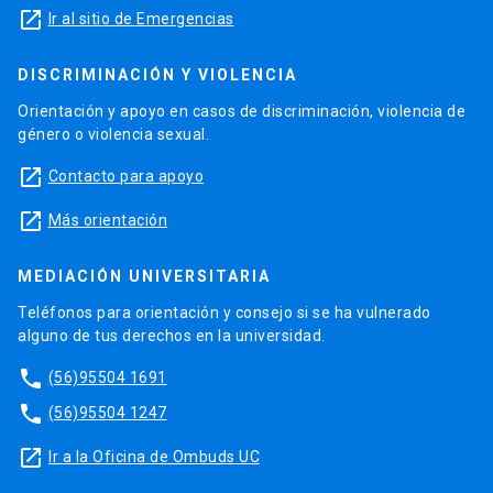
launch
Ir al sitio de Emergencias
DISCRIMINACIÓN Y VIOLENCIA
Orientación y apoyo en casos de discriminación, violencia de
género o violencia sexual.
launch
Contacto para apoyo
launch
Más orientación
MEDIACIÓN UNIVERSITARIA
Teléfonos para orientación y consejo si se ha vulnerado
alguno de tus derechos en la universidad.
phone
(56)95504 1691
phone
(56)95504 1247
launch
Ir a la Oficina de Ombuds UC