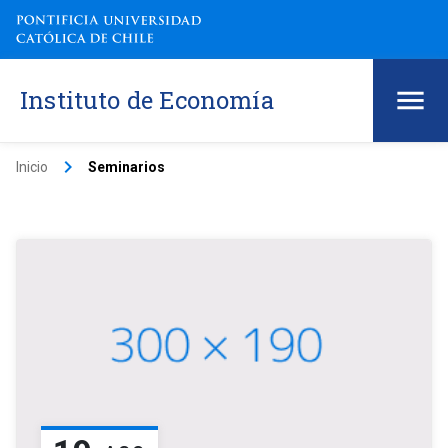
Instituto de Economía
keyboard_arrow_right
Inicio
Seminarios