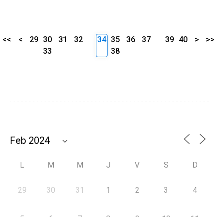
<<
<
29
30
31
32
34
35
36
37
39
40
>
>>
33
38
L
M
M
J
V
S
D
29
30
31
1
2
3
4