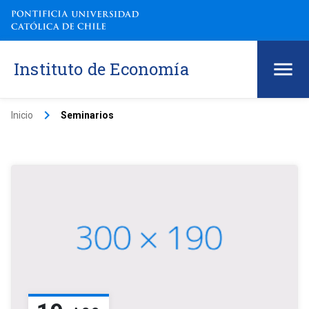
Instituto de Economía
keyboard_arrow_right
Inicio
Seminarios