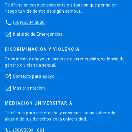
Teléfono en caso de accidente o situación que ponga en
riesgo tu vida dentro de algún campus.
phone
(56)95504 5000
launch
Ir al sitio de Emergencias
DISCRIMINACIÓN Y VIOLENCIA
Orientación y apoyo en casos de discriminación, violencia de
género o violencia sexual.
launch
Contacto para apoyo
launch
Más orientación
MEDIACIÓN UNIVERSITARIA
Teléfonos para orientación y consejo si se ha vulnerado
alguno de tus derechos en la universidad.
phone
(56)95504 1691