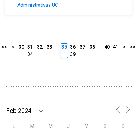
Administrativas UC
<<
<
30
31
32
33
35
36
37
38
40
41
>
>>
34
39
L
M
M
J
V
S
D