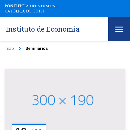
Instituto de Economía
keyboard_arrow_right
Inicio
Seminarios