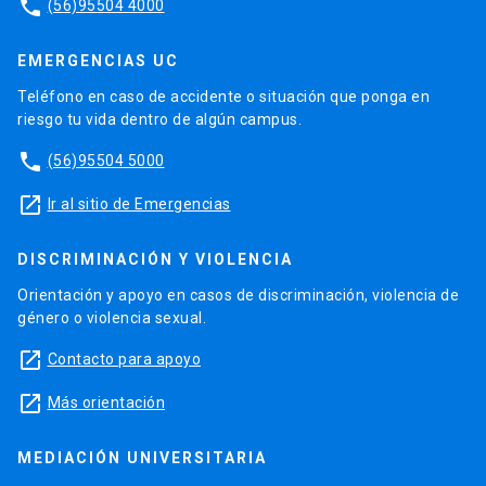
phone
(56)95504 4000
EMERGENCIAS UC
Teléfono en caso de accidente o situación que ponga en
riesgo tu vida dentro de algún campus.
phone
(56)95504 5000
launch
Ir al sitio de Emergencias
DISCRIMINACIÓN Y VIOLENCIA
Orientación y apoyo en casos de discriminación, violencia de
género o violencia sexual.
launch
Contacto para apoyo
launch
Más orientación
MEDIACIÓN UNIVERSITARIA