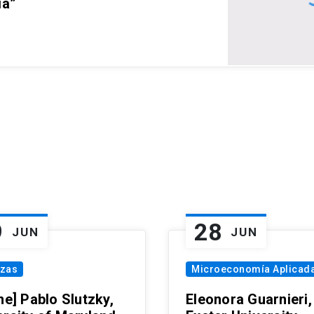
ia”
9
28
JUN
JUN
nzas
Microeconomía Aplicad
ne] Pablo Slutzky,
Eleonora Guarnieri,