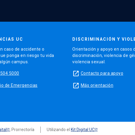
NCIAS UC
DISCRIMINACIÓN Y VIOL
n caso de accidente o
Orientación y apoyo en casos 
que ponga en riesgo tu vida
discriminación, violencia de g
 algún campus.
violencia sexual.
launch
5504 5000
Contacto para apoyo
launch
sitio de Emergencias
Más orientación
ital
, Prorrectoría
Utilizando el
Kit Digital UC