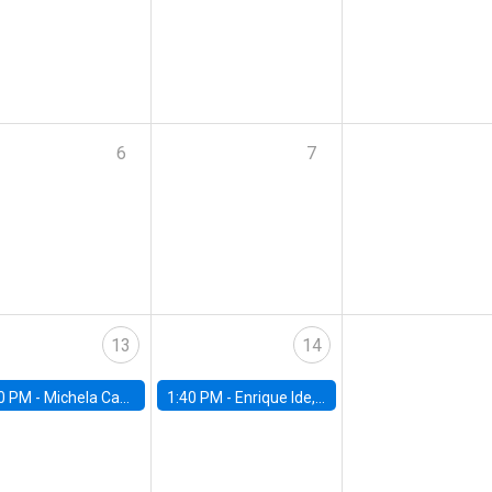
6
7
13
14
0 PM -
Michela Carlana, Harvard Kennedy School
1:40 PM -
Enrique Ide, IESE