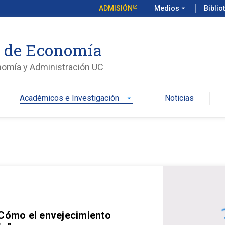
ADMISIÓN
Medios
arrow_drop_down
Biblio
o de Economía
nomía y Administración UC
Académicos e Investigación
Noticias
arrow_drop_down
 Cómo el envejecimiento