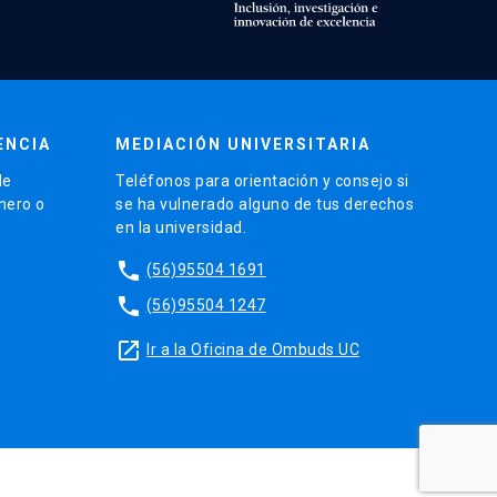
ENCIA
MEDIACIÓN UNIVERSITARIA
de
Teléfonos para orientación y consejo si
énero o
se ha vulnerado alguno de tus derechos
en la universidad.
phone
(56)95504 1691
phone
(56)95504 1247
launch
Ir a la Oficina de Ombuds UC