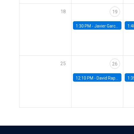
18
19
1:30 PM -
Javier Garcia Cicco, Universidad de San Andres
1:4
25
26
12:10 PM -
David Rappoport, FED Board
1:3