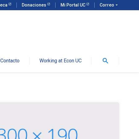
teca
Donaciones
Mi Portal UC
Correo
arrow_drop_down
search
Contacto
Working at Econ UC