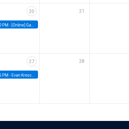
21
20
0 PM -
[Online] Gabriel Englander, World Bank
28
27
5 PM -
Evan Kresch, Oberlin College