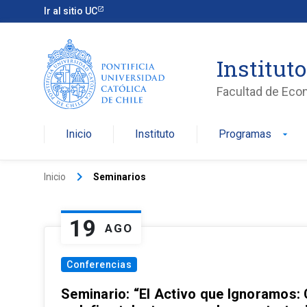
Ir al sitio UC
Institut
Facultad de Eco
Inicio
Instituto
Programas
arrow_drop_down
keyboard_arrow_right
Inicio
Seminarios
19
AGO
Conferencias
Seminario: “El Activo que Ignoramos: