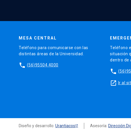
MESA CENTRAL
EMERGE
Teléfono para comunicarse con las
Teléfono e
distintas áreas de la Universidad.
situación 
dentro de
phone
(56)95504 4000
phone
(56)9
launch
Ir al 
Diseño y desarrollo:
Urantiacos
Asesoría:
Dirección Dig