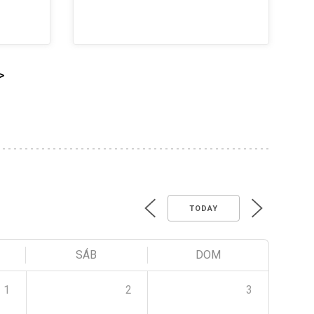
>
TODAY
SÁB
DOM
1
2
3