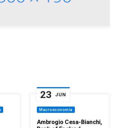
23
JUN
a
Macroeconomía
Ambrogio Cesa-Bianchi,