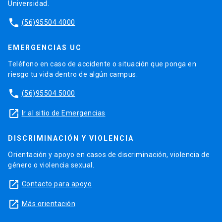
Universidad.
phone
(56)95504 4000
EMERGENCIAS UC
Teléfono en caso de accidente o situación que ponga en
riesgo tu vida dentro de algún campus.
phone
(56)95504 5000
launch
Ir al sitio de Emergencias
DISCRIMINACIÓN Y VIOLENCIA
Orientación y apoyo en casos de discriminación, violencia de
género o violencia sexual.
launch
Contacto para apoyo
launch
Más orientación