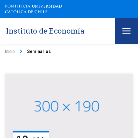
Instituto de Economía
keyboard_arrow_right
Inicio
Seminarios