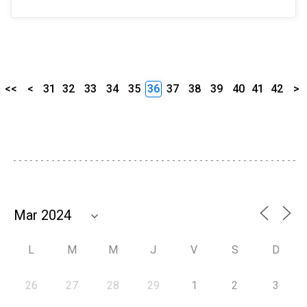
<<
<
31
32
33
34
35
36
37
38
39
40
41
42
>
L
M
M
J
V
S
D
26
27
28
29
1
2
3