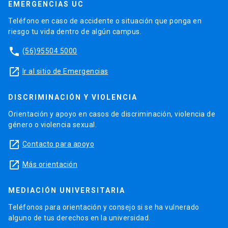
EMERGENCIAS UC
Teléfono en caso de accidente o situación que ponga en
riesgo tu vida dentro de algún campus.
phone
(56)95504 5000
launch
Ir al sitio de Emergencias
DISCRIMINACIÓN Y VIOLENCIA
Orientación y apoyo en casos de discriminación, violencia de
género o violencia sexual.
launch
Contacto para apoyo
launch
Más orientación
MEDIACIÓN UNIVERSITARIA
Teléfonos para orientación y consejo si se ha vulnerado
alguno de tus derechos en la universidad.