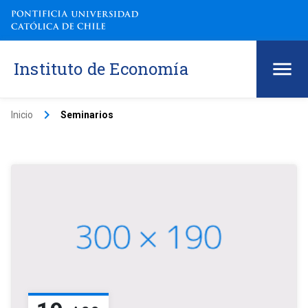
Instituto de Economía
keyboard_arrow_right
Inicio
Seminarios