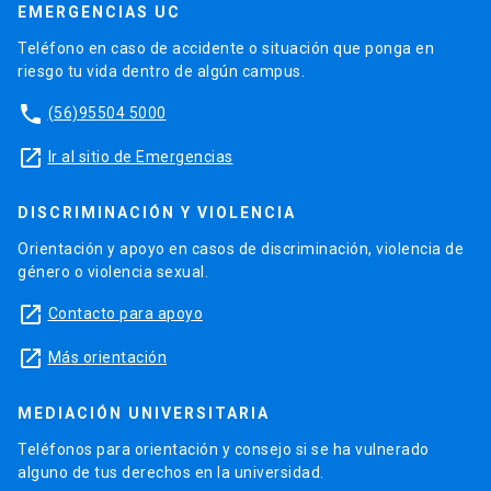
EMERGENCIAS UC
Teléfono en caso de accidente o situación que ponga en
riesgo tu vida dentro de algún campus.
phone
(56)95504 5000
launch
Ir al sitio de Emergencias
DISCRIMINACIÓN Y VIOLENCIA
Orientación y apoyo en casos de discriminación, violencia de
género o violencia sexual.
launch
Contacto para apoyo
launch
Más orientación
MEDIACIÓN UNIVERSITARIA
Teléfonos para orientación y consejo si se ha vulnerado
alguno de tus derechos en la universidad.