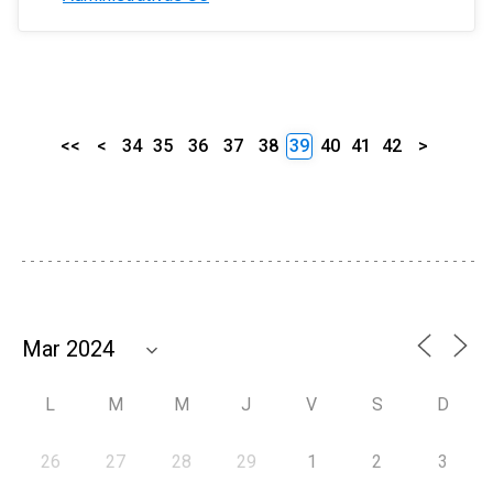
<<
<
34
35
36
37
38
39
40
41
42
>
L
M
M
J
V
S
D
26
27
28
29
1
2
3