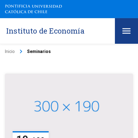
Instituto de Economía
keyboard_arrow_right
Inicio
Seminarios