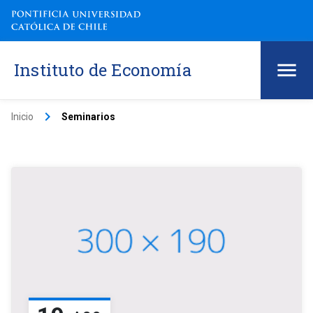
Instituto de Economía
keyboard_arrow_right
Inicio
Seminarios