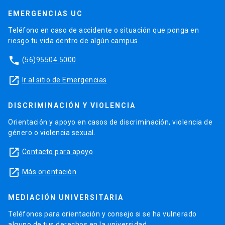
EMERGENCIAS UC
Teléfono en caso de accidente o situación que ponga en
riesgo tu vida dentro de algún campus.
phone
(56)95504 5000
launch
Ir al sitio de Emergencias
DISCRIMINACIÓN Y VIOLENCIA
Orientación y apoyo en casos de discriminación, violencia de
género o violencia sexual.
launch
Contacto para apoyo
launch
Más orientación
MEDIACIÓN UNIVERSITARIA
Teléfonos para orientación y consejo si se ha vulnerado
alguno de tus derechos en la universidad.