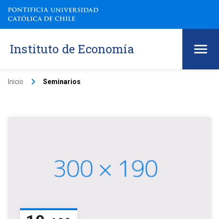
Instituto de Economía
keyboard_arrow_right
Inicio
Seminarios