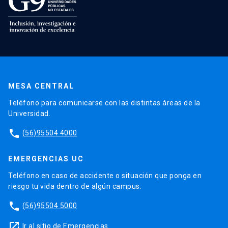
MESA CENTRAL
Teléfono para comunicarse con las distintas áreas de la
Universidad.
phone
(56)95504 4000
EMERGENCIAS UC
Teléfono en caso de accidente o situación que ponga en
riesgo tu vida dentro de algún campus.
phone
(56)95504 5000
launch
Ir al sitio de Emergencias