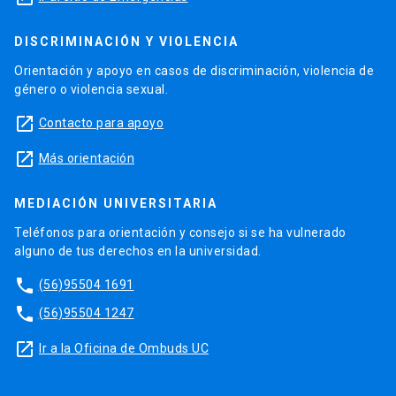
DISCRIMINACIÓN Y VIOLENCIA
Orientación y apoyo en casos de discriminación, violencia de
género o violencia sexual.
launch
Contacto para apoyo
launch
Más orientación
MEDIACIÓN UNIVERSITARIA
Teléfonos para orientación y consejo si se ha vulnerado
alguno de tus derechos en la universidad.
phone
(56)95504 1691
phone
(56)95504 1247
launch
Ir a la Oficina de Ombuds UC