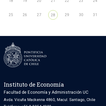
18
19
20
21
22
23
24
25
26
27
29
30
31
28
Instituto de Economía
Facultad de Economía y Administración UC
Avda. Vicuña Mackenna 4860, Macul. Santiago, Chile