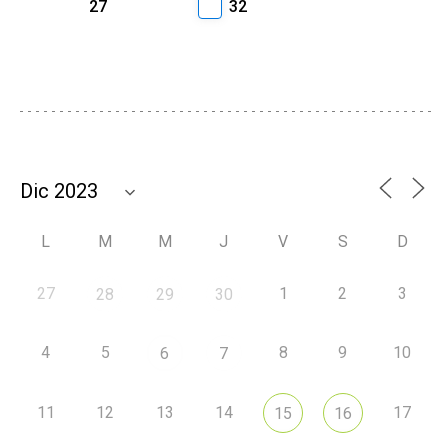
27
32
L
M
M
J
V
S
D
27
1
2
3
28
29
30
4
5
8
9
10
6
7
11
12
13
14
17
15
16