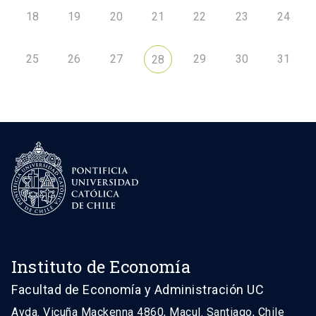
18
19
20
21
22
23
24
25
26
27
29
30
31
28
Instituto de Economía
Facultad de Economía y Administración UC
Avda. Vicuña Mackenna 4860, Macul. Santiago, Chile