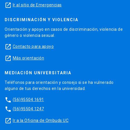
launch
Ir al sitio de Emergencias
DISCRIMINACIÓN Y VIOLENCIA
Orientación y apoyo en casos de discriminación, violencia de
género o violencia sexual.
launch
Contacto para apoyo
launch
Más orientación
MEDIACIÓN UNIVERSITARIA
Teléfonos para orientación y consejo si se ha vulnerado
alguno de tus derechos en la universidad.
phone
(56)95504 1691
phone
(56)95504 1247
launch
Ir a la Oficina de Ombuds UC