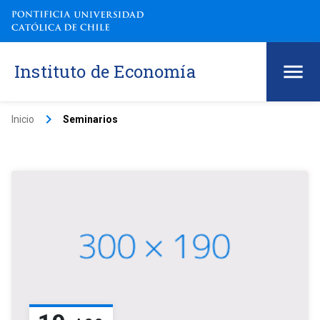
Instituto de Economía
keyboard_arrow_right
Inicio
Seminarios