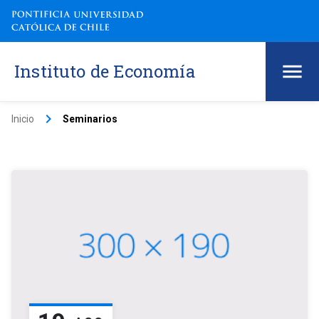
Instituto de Economía
keyboard_arrow_right
Inicio
Seminarios