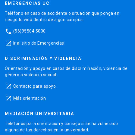
EMERGENCIAS UC
Teléfono en caso de accidente o situación que ponga en
riesgo tu vida dentro de algún campus.
phone
(56)95504 5000
launch
Ir al sitio de Emergencias
DISCRIMINACIÓN Y VIOLENCIA
Orientación y apoyo en casos de discriminación, violencia de
género o violencia sexual.
launch
Contacto para apoyo
launch
Más orientación
MEDIACIÓN UNIVERSITARIA
Teléfonos para orientación y consejo si se ha vulnerado
alguno de tus derechos en la universidad.