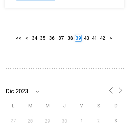
<<
<
34
35
36
37
38
39
40
41
42
>
L
M
M
J
V
S
D
27
1
2
3
28
29
30