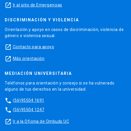
launch
Ir al sitio de Emergencias
DISCRIMINACIÓN Y VIOLENCIA
Orientación y apoyo en casos de discriminación, violencia de
género o violencia sexual.
launch
Contacto para apoyo
launch
Más orientación
MEDIACIÓN UNIVERSITARIA
Teléfonos para orientación y consejo si se ha vulnerado
alguno de tus derechos en la universidad.
phone
(56)95504 1691
phone
(56)95504 1247
launch
Ir a la Oficina de Ombuds UC