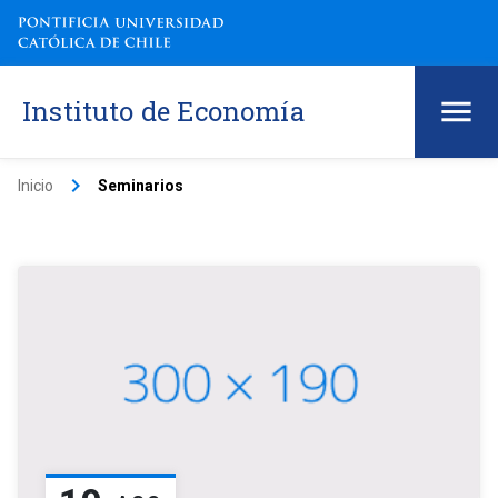
Instituto de Economía
keyboard_arrow_right
Inicio
Seminarios