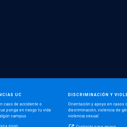
NCIAS UC
DISCRIMINACIÓN Y VIOL
n caso de accidente o
Orientación y apoyo en casos 
que ponga en riesgo tu vida
discriminación, violencia de g
 algún campus.
violencia sexual.
launch
5504 5000
Contacto para apoyo