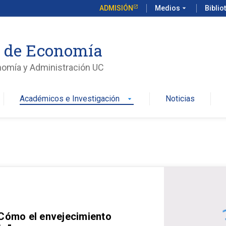
ADMISIÓN
Medios
arrow_drop_down
Biblio
o de Economía
nomía y Administración UC
Académicos e Investigación
Noticias
arrow_drop_down
 Cómo el envejecimiento