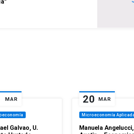
ia”
1
20
MAR
MAR
oeconomía
Microeconomía Aplicad
ael Galvao, U.
Manuela Angelucci,