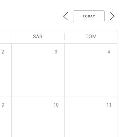
TODAY
SÁB
DOM
2
3
4
9
10
11