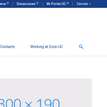
teca
Donaciones
Mi Portal UC
Correo
arrow_drop_down
search
Contacto
Working at Econ UC