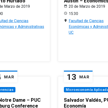
rto Hurtado
Austin – Economic
de Marzo de 2019
20 de Marzo de 2019
00
15:30
ultad de Ciencias
Facultad de Ciencias
nómicas y Administrativas
Económicas y Administ
UC
4
13
MAR
MAR
erencias
Microeconomía Aplicad
Notre Dame – PUC
Salvador Valdés, 
burg Conference
Economía