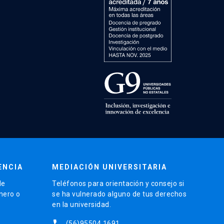
ENCIA
MEDIACIÓN UNIVERSITARIA
de
Teléfonos para orientación y consejo si
énero o
se ha vulnerado alguno de tus derechos
en la universidad.
phone
(56)95504 1691