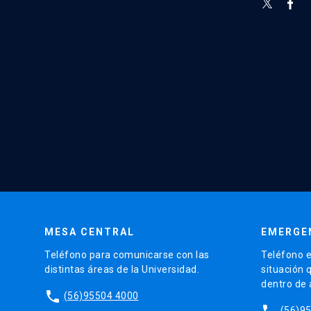
MESA CENTRAL
EMERGE
Teléfono para comunicarse con las
Teléfono e
distintas áreas de la Universidad.
situación 
dentro de
phone
(56)95504 4000
phone
(56)9