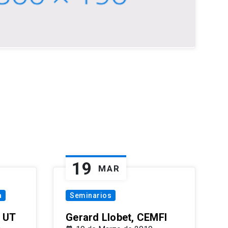
19
MAR
a
Seminarios
 UT
Gerard Llobet, CEMFI