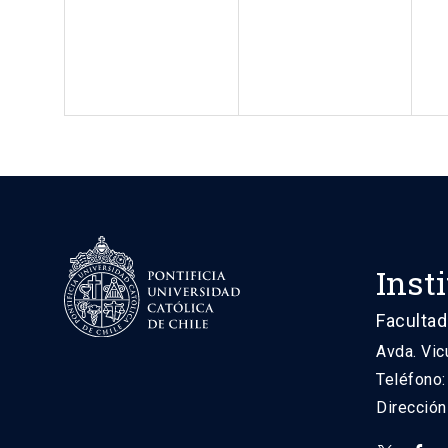
Inst
Facultad
Avda. Vic
Teléfono
Direcció