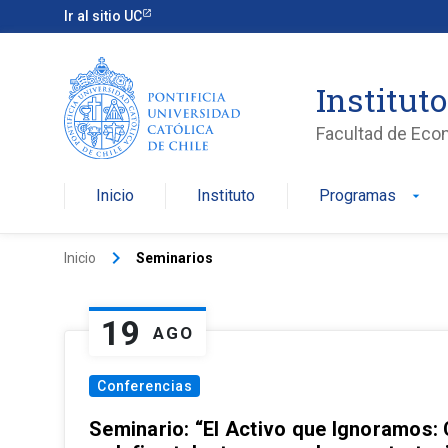
Ir al sitio UC
Institut
Facultad de Eco
Inicio
Instituto
Programas
arrow_drop_down
keyboard_arrow_right
Inicio
Seminarios
19
AGO
Conferencias
Seminario: “El Activo que Ignoramos: