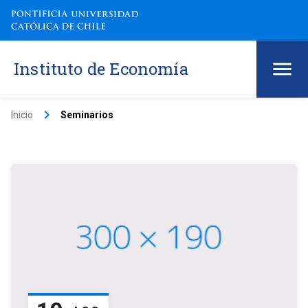
Instituto de Economía
keyboard_arrow_right
Inicio
Seminarios