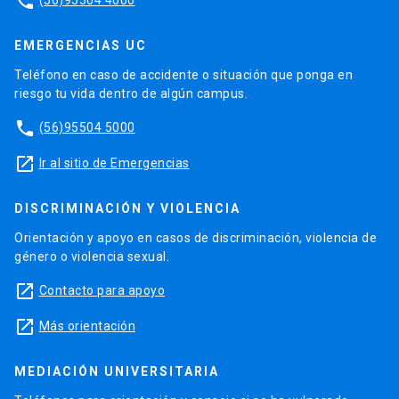
phone
EMERGENCIAS UC
Teléfono en caso de accidente o situación que ponga en
riesgo tu vida dentro de algún campus.
phone
(56)95504 5000
launch
Ir al sitio de Emergencias
DISCRIMINACIÓN Y VIOLENCIA
Orientación y apoyo en casos de discriminación, violencia de
género o violencia sexual.
launch
Contacto para apoyo
launch
Más orientación
MEDIACIÓN UNIVERSITARIA