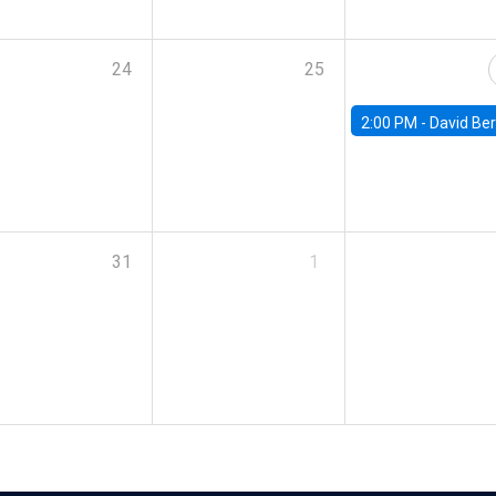
24
25
2:00 PM -
David Berger, D
31
1