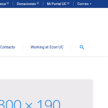
teca
Donaciones
Mi Portal UC
Correo
arrow_drop_down
search
Contacto
Working at Econ UC