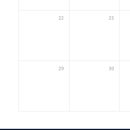
22
23
29
30