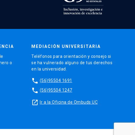
ENCIA
MEDIACIÓN UNIVERSITARIA
de
Teléfonos para orientación y consejo si
énero o
se ha vulnerado alguno de tus derechos
en la universidad.
phone
(56)95504 1691
phone
(56)95504 1247
launch
Ir a la Oficina de Ombuds UC