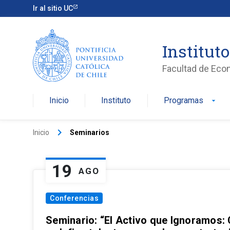
Ir al sitio UC
Institut
Facultad de Eco
Inicio
Instituto
Programas
arrow_drop_down
keyboard_arrow_right
Inicio
Seminarios
19
AGO
Conferencias
Seminario: “El Activo que Ignoramos: