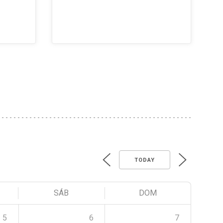
TODAY
SÁB
DOM
5
6
7