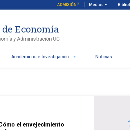
ADMISIÓN
Medios
arrow_drop_down
Biblio
o de Economía
nomía y Administración UC
Académicos e Investigación
Noticias
arrow_drop_down
 Cómo el envejecimiento