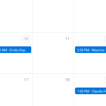
11
10
0 AM -
Emilio Depetris-Chauvín, Universidad Católica
2:00 PM -
Mauricio Tejada,
17
18
1:00 PM -
Claudio Ferraz, British Col