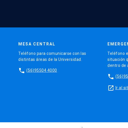
MESA CENTRAL
EMERGE
Teléfono para comunicarse con las
Teléfono e
distintas áreas de la Universidad.
situación 
dentro de
phone
(56)95504 4000
phone
(56)9
launch
Ir al 