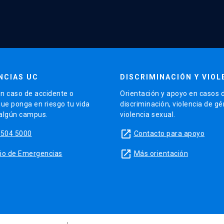
NCIAS UC
DISCRIMINACIÓN Y VIOL
n caso de accidente o
Orientación y apoyo en casos 
que ponga en riesgo tu vida
discriminación, violencia de g
 algún campus.
violencia sexual.
launch
5504 5000
Contacto para apoyo
launch
sitio de Emergencias
Más orientación