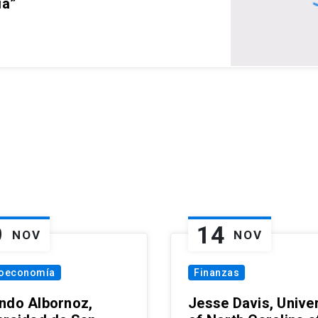
ia”
9
14
NOV
NOV
oeconomía
Finanzas
ndo Albornoz,
Jesse Davis, Univer