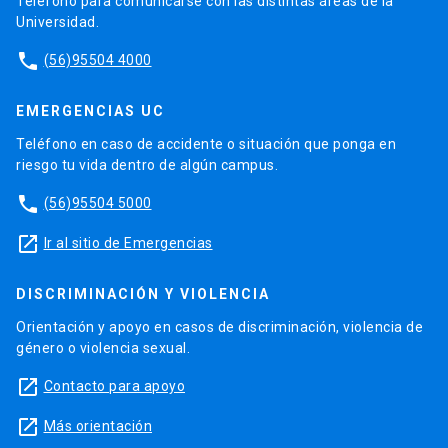
Teléfono para comunicarse con las distintas áreas de la
Universidad.
phone
(56)95504 4000
EMERGENCIAS UC
Teléfono en caso de accidente o situación que ponga en
riesgo tu vida dentro de algún campus.
phone
(56)95504 5000
launch
Ir al sitio de Emergencias
DISCRIMINACIÓN Y VIOLENCIA
Orientación y apoyo en casos de discriminación, violencia de
género o violencia sexual.
launch
Contacto para apoyo
launch
Más orientación