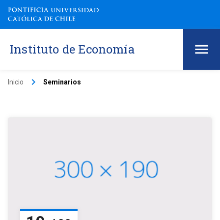
Instituto de Economía
keyboard_arrow_right
Inicio
Seminarios