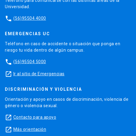
Teléfono para comunicarse con las distintas áreas de la
Universidad.
phone
(56)95504 4000
EMERGENCIAS UC
Teléfono en caso de accidente o situación que ponga en
riesgo tu vida dentro de algún campus.
phone
(56)95504 5000
launch
Ir al sitio de Emergencias
DISCRIMINACIÓN Y VIOLENCIA
Orientación y apoyo en casos de discriminación, violencia de
género o violencia sexual.
launch
Contacto para apoyo
launch
Más orientación