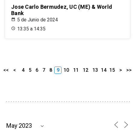
Jose Carlo Bermudez, UC (ME) & World
Bank
5 de Junio de 2024
13:35 a 14:35
<<
<
4
5
6
7
8
9
10
11
12
13
14
15
>
>>