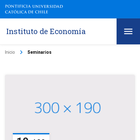
Instituto de Economía
keyboard_arrow_right
Inicio
Seminarios