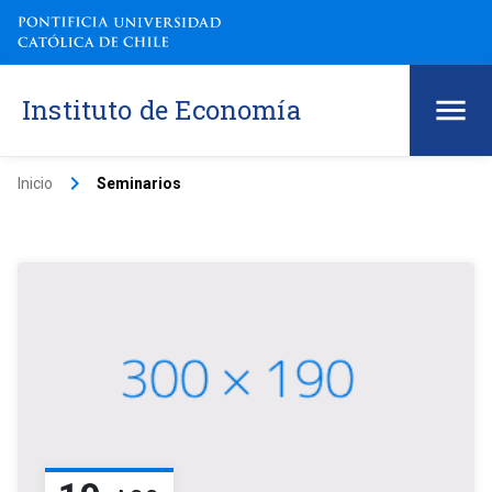
Instituto de Economía
keyboard_arrow_right
Inicio
Seminarios