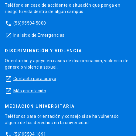
Teléfono en caso de accidente o situación que ponga en
riesgo tu vida dentro de algún campus.
phone
(56)95504 5000
launch
Ir al sitio de Emergencias
DISCRIMINACIÓN Y VIOLENCIA
Orientación y apoyo en casos de discriminación, violencia de
género o violencia sexual.
launch
Contacto para apoyo
launch
Más orientación
MEDIACIÓN UNIVERSITARIA
Teléfonos para orientación y consejo si se ha vulnerado
alguno de tus derechos en la universidad.
phone
(56)95504 1691