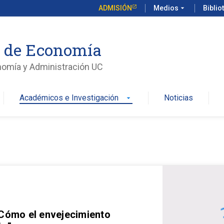
ADMISIÓN
Medios
arrow_drop_down
Biblio
o de Economía
nomía y Administración UC
Académicos e Investigación
Noticias
arrow_drop_down
 Cómo el envejecimiento