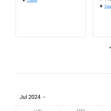
Zoom
Zo
LUN
MAR