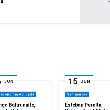
ia”
6
15
JUN
JUN
oeconomía Aplicada
Seminarios
nga Baltrunaite,
Esteban Peralta,