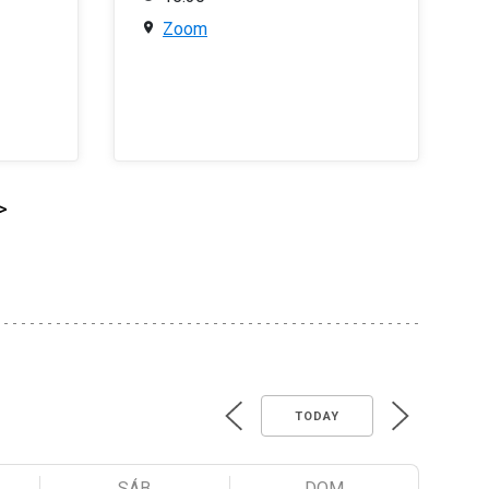
Zoom
>
TODAY
SÁB
DOM