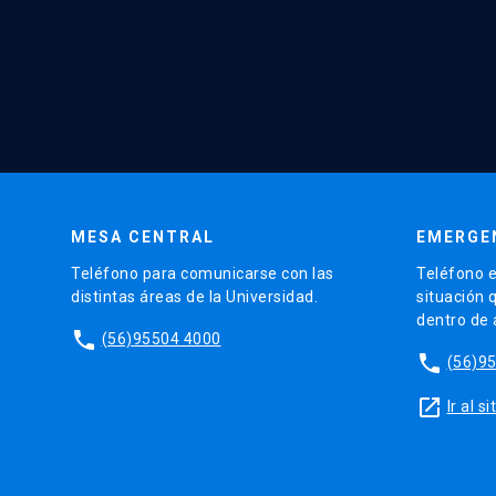
MESA CENTRAL
EMERGE
Teléfono para comunicarse con las
Teléfono e
distintas áreas de la Universidad.
situación 
dentro de
phone
(56)95504 4000
phone
(56)9
launch
Ir al 