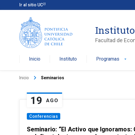
Ir al sitio UC
Institut
Facultad de Eco
Inicio
Instituto
Programas
arrow_drop_down
keyboard_arrow_right
Inicio
Seminarios
19
AGO
Conferencias
Seminario: “El Activo que Ignoramos: