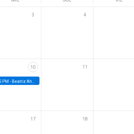
3
4
11
10
5 PM -
Beatriz Ahumada, PhD candidate, Universidad de Pittsburgh
17
18