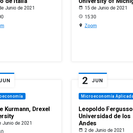
 de Italia
University of Michi
de Junio de 2021
15 de Junio de 2021
00
15:30
om
Zoom
2
JUN
JUN
oeconomía
Microeconomía Aplicad
e Kurmann, Drexel
Leopoldo Fergusso
ersity
Universidad de los
Andes
e Junio de 2021
2 de Junio de 2021
30