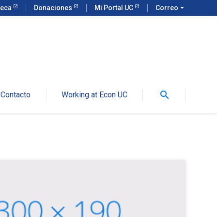
teca
Donaciones
Mi Portal UC
Correo
arrow_drop_down
search
Contacto
Working at Econ UC