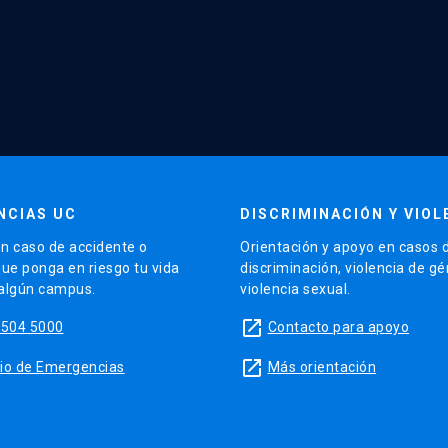
NCIAS UC
DISCRIMINACIÓN Y VIOL
n caso de accidente o
Orientación y apoyo en casos 
que ponga en riesgo tu vida
discriminación, violencia de g
 algún campus.
violencia sexual.
launch
5504 5000
Contacto para apoyo
launch
sitio de Emergencias
Más orientación