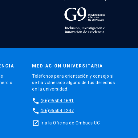
ENCIA
MEDIACIÓN UNIVERSITARIA
de
Teléfonos para orientación y consejo si
énero o
se ha vulnerado alguno de tus derechos
en la universidad.
phone
(56)95504 1691
phone
(56)95504 1247
launch
Ir a la Oficina de Ombuds UC