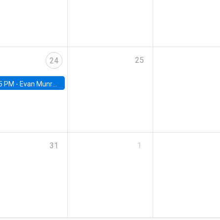
25
24
5 PM -
Evan Munro, Neyman Visiting Assistant Professor in the Department of Statistics at UC Berkeley
31
1