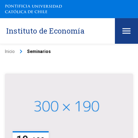
Instituto de Economía
keyboard_arrow_right
Inicio
Seminarios