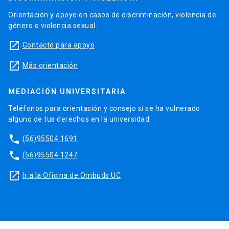
Orientación y apoyo en casos de discriminación, violencia de
género o violencia sexual.
launch
Contacto para apoyo
launch
Más orientación
MEDIACIÓN UNIVERSITARIA
Teléfonos para orientación y consejo si se ha vulnerado
alguno de tus derechos en la universidad.
phone
(56)95504 1691
phone
(56)95504 1247
launch
Ir a la Oficina de Ombuds UC