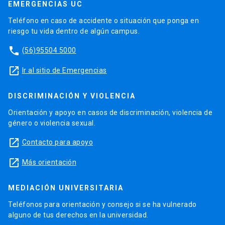
EMERGENCIAS UC
Teléfono en caso de accidente o situación que ponga en
riesgo tu vida dentro de algún campus.
phone
(56)95504 5000
launch
Ir al sitio de Emergencias
DISCRIMINACIÓN Y VIOLENCIA
Orientación y apoyo en casos de discriminación, violencia de
género o violencia sexual.
launch
Contacto para apoyo
launch
Más orientación
MEDIACIÓN UNIVERSITARIA
Teléfonos para orientación y consejo si se ha vulnerado
alguno de tus derechos en la universidad.