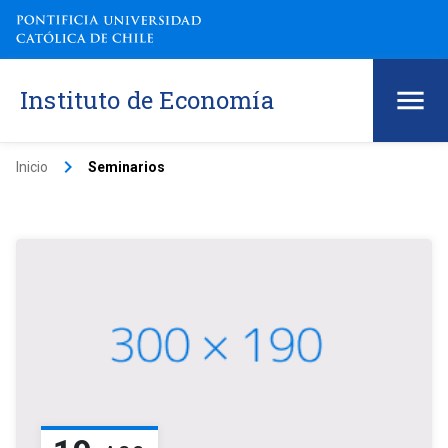
Instituto de Economía
keyboard_arrow_right
Inicio
Seminarios