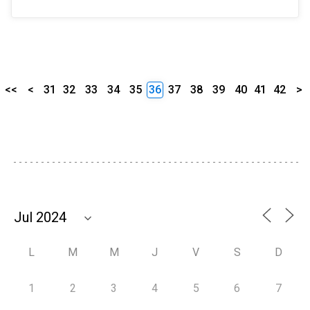
<<
<
31
32
33
34
35
36
37
38
39
40
41
42
>
L
M
M
J
V
S
D
1
2
3
4
5
6
7