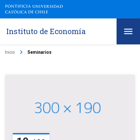
Instituto de Economía
keyboard_arrow_right
Inicio
Seminarios