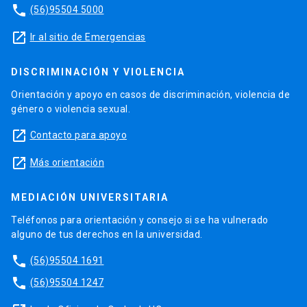
phone
(56)95504 5000
launch
Ir al sitio de Emergencias
DISCRIMINACIÓN Y VIOLENCIA
Orientación y apoyo en casos de discriminación, violencia de
género o violencia sexual.
launch
Contacto para apoyo
launch
Más orientación
MEDIACIÓN UNIVERSITARIA
Teléfonos para orientación y consejo si se ha vulnerado
alguno de tus derechos en la universidad.
phone
(56)95504 1691
phone
(56)95504 1247