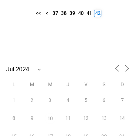
<<
<
37
38
39
40
41
42
L
M
M
J
V
S
D
1
2
3
4
5
6
7
8
9
11
12
13
14
10