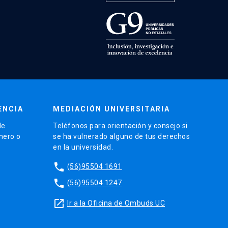
ENCIA
MEDIACIÓN UNIVERSITARIA
de
Teléfonos para orientación y consejo si
énero o
se ha vulnerado alguno de tus derechos
en la universidad.
phone
(56)95504 1691
phone
(56)95504 1247
launch
Ir a la Oficina de Ombuds UC