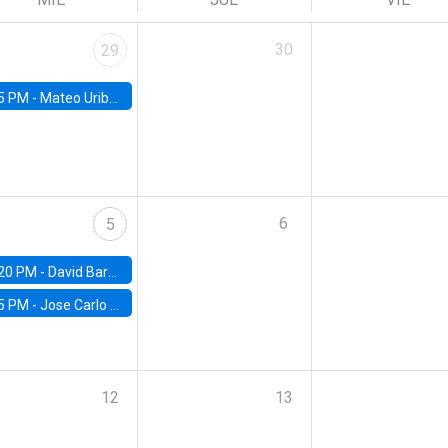
30
29
5 PM -
Mateo Uribe-Castro, Universidad de los Andes (Colombia)
6
5
20 PM -
David Bardey, Universidad de los Andes - CEDE
5 PM -
Jose Carlo Bermudez, UC (ME) & World Bank
12
13