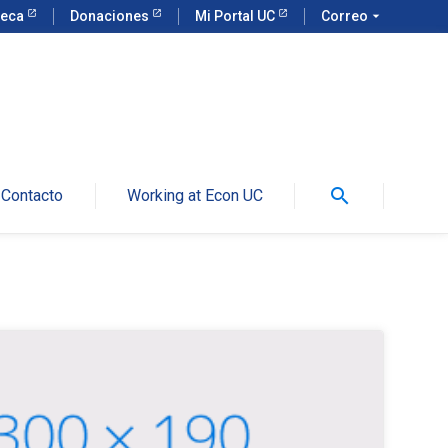
teca
Donaciones
Mi Portal UC
Correo
arrow_drop_down
search
Contacto
Working at Econ UC