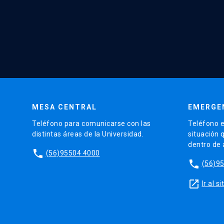
MESA CENTRAL
EMERGE
Teléfono para comunicarse con las
Teléfono e
distintas áreas de la Universidad.
situación 
dentro de
phone
(56)95504 4000
phone
(56)9
launch
Ir al 