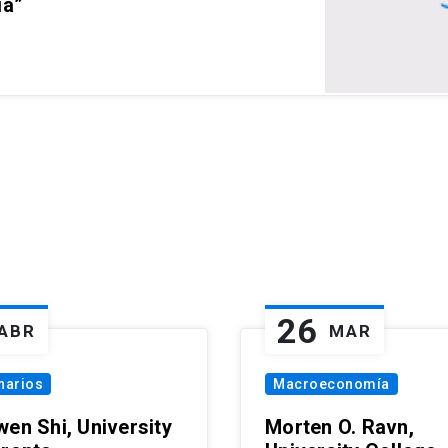
ia”
26
ABR
MAR
narios
Macroeconomía
wen Shi, University
Morten O. Ravn,