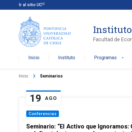
Ir al sitio UC
Institut
Facultad de Eco
Inicio
Instituto
Programas
arrow_drop_down
keyboard_arrow_right
Inicio
Seminarios
19
AGO
Conferencias
Seminario: “El Activo que Ignoramos: