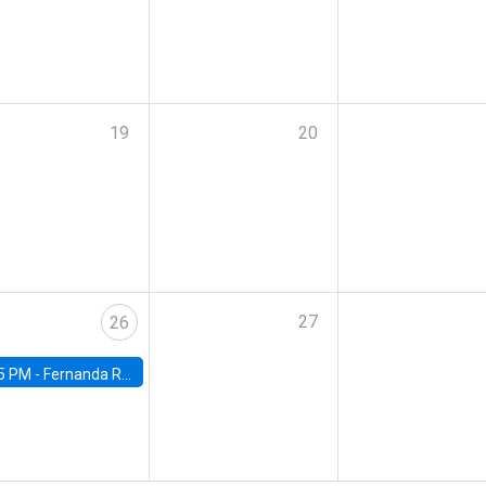
19
20
27
26
5 PM -
Fernanda Rojas Ampuero, University of Wisconsin-Madison