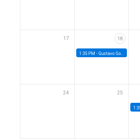
17
18
1:35 PM -
Gustavo González, Banco Central de Chile
24
25
1:3