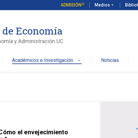
ADMISIÓN
Medios
arrow_drop_down
Biblio
o de Economía
nomía y Administración UC
Académicos e Investigación
Noticias
arrow_drop_down
 Cómo el envejecimiento