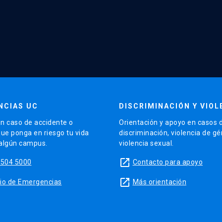
NCIAS UC
DISCRIMINACIÓN Y VIOL
n caso de accidente o
Orientación y apoyo en casos 
que ponga en riesgo tu vida
discriminación, violencia de g
 algún campus.
violencia sexual.
launch
5504 5000
Contacto para apoyo
launch
sitio de Emergencias
Más orientación