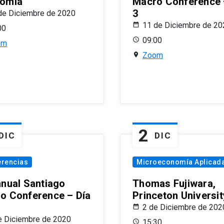
omía
Macro Conference 
3
de Diciembre de 2020
11 de Diciembre de 20
00
09:00
om
Zoom
2
DIC
DIC
erencias
Microeconomía Aplicad
nnual Santiago
Thomas Fujiwara,
o Conference – Día
Princeton Universit
2 de Diciembre de 202
e Diciembre de 2020
15:30