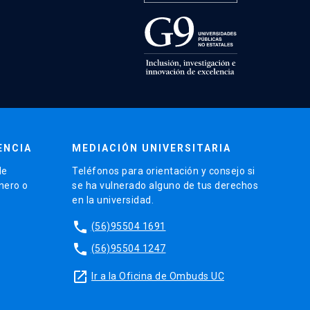
ENCIA
MEDIACIÓN UNIVERSITARIA
de
Teléfonos para orientación y consejo si
énero o
se ha vulnerado alguno de tus derechos
en la universidad.
phone
(56)95504 1691
phone
(56)95504 1247
launch
Ir a la Oficina de Ombuds UC