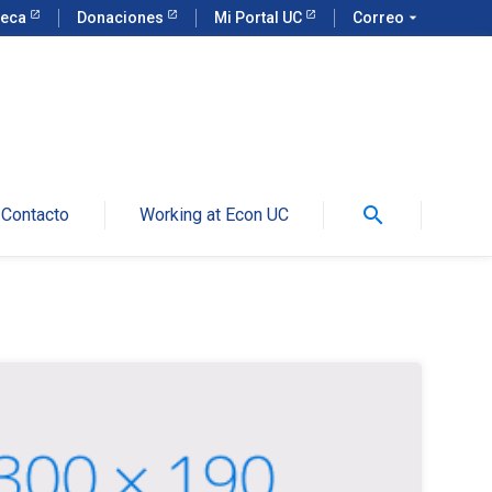
teca
Donaciones
Mi Portal UC
Correo
arrow_drop_down
search
Contacto
Working at Econ UC