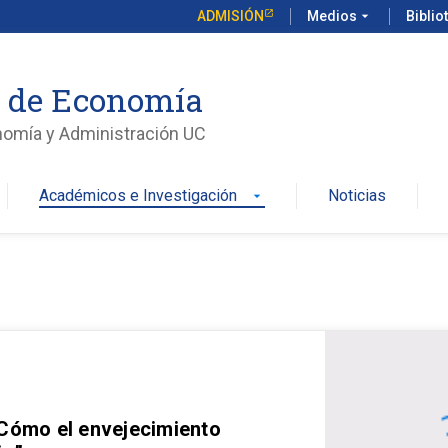
ADMISIÓN
Medios
arrow_drop_down
Biblio
o de Economía
nomía y Administración UC
Académicos e Investigación
Noticias
arrow_drop_down
 Cómo el envejecimiento