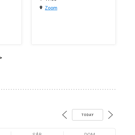
Zoom
>
TODAY
SÁB
DOM