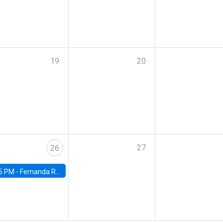
19
20
27
26
5 PM -
Fernanda Rojas Ampuero, University of Wisconsin-Madison