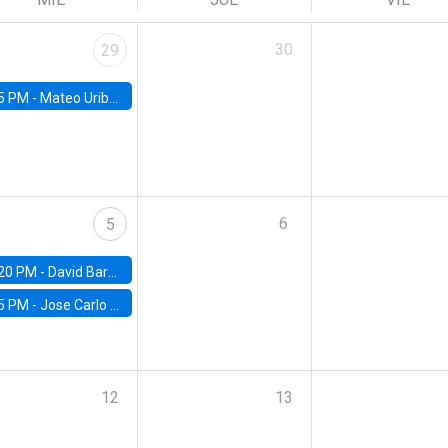
30
29
5 PM -
Mateo Uribe-Castro, Universidad de los Andes (Colombia)
6
5
20 PM -
David Bardey, Universidad de los Andes - CEDE
5 PM -
Jose Carlo Bermudez, UC (ME) & World Bank
12
13