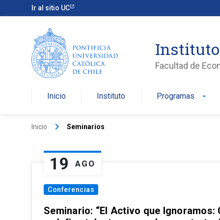
Ir al sitio UC
Institut
Facultad de Eco
Inicio
Instituto
Programas
arrow_drop_down
keyboard_arrow_right
Inicio
Seminarios
19
AGO
Conferencias
Seminario: “El Activo que Ignoramos: