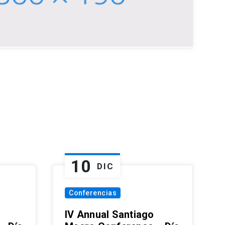
10
DIC
Conferencias
IV Annual Santiago