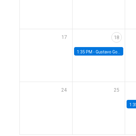
17
18
1:35 PM -
Gustavo González, Banco Central de Chile
24
25
1:3