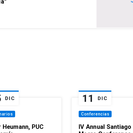
ia”
5
11
DIC
DIC
narios
Conferencias
r Heumann, PUC
IV Annual Santiago