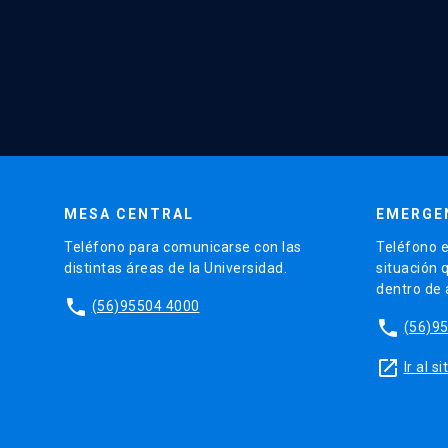
MESA CENTRAL
EMERGE
Teléfono para comunicarse con las
Teléfono e
distintas áreas de la Universidad.
situación 
dentro de
phone
(56)95504 4000
phone
(56)9
launch
Ir al 