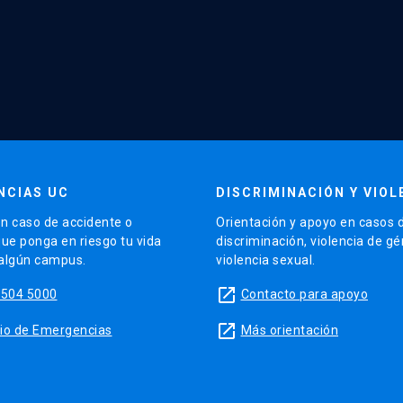
NCIAS UC
DISCRIMINACIÓN Y VIOL
n caso de accidente o
Orientación y apoyo en casos 
que ponga en riesgo tu vida
discriminación, violencia de g
 algún campus.
violencia sexual.
launch
5504 5000
Contacto para apoyo
launch
sitio de Emergencias
Más orientación