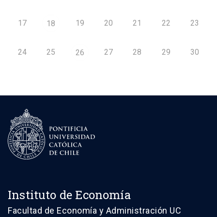
17
19
20
21
22
23
18
24
25
27
28
29
30
26
Instituto de Economía
Facultad de Economía y Administración UC