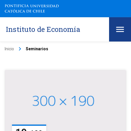
Instituto de Economía
keyboard_arrow_right
Inicio
Seminarios