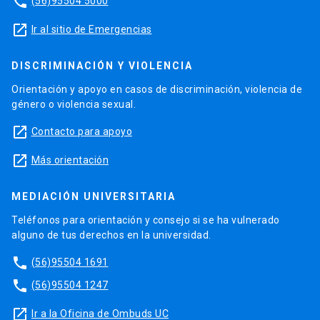
phone
(56)95504 5000
launch
Ir al sitio de Emergencias
DISCRIMINACIÓN Y VIOLENCIA
Orientación y apoyo en casos de discriminación, violencia de
género o violencia sexual.
launch
Contacto para apoyo
launch
Más orientación
MEDIACIÓN UNIVERSITARIA
Teléfonos para orientación y consejo si se ha vulnerado
alguno de tus derechos en la universidad.
phone
(56)95504 1691
phone
(56)95504 1247
launch
Ir a la Oficina de Ombuds UC