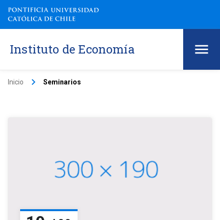
Instituto de Economía
keyboard_arrow_right
Inicio
Seminarios