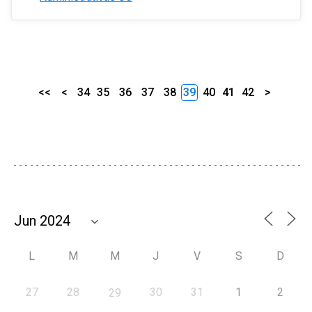
<<
<
34
35
36
37
38
39
40
41
42
>
L
M
M
J
V
S
D
27
28
30
31
1
2
29