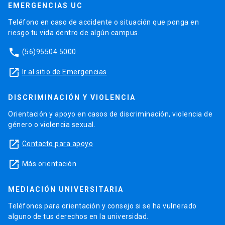
EMERGENCIAS UC
Teléfono en caso de accidente o situación que ponga en
riesgo tu vida dentro de algún campus.
phone
(56)95504 5000
launch
Ir al sitio de Emergencias
DISCRIMINACIÓN Y VIOLENCIA
Orientación y apoyo en casos de discriminación, violencia de
género o violencia sexual.
launch
Contacto para apoyo
launch
Más orientación
MEDIACIÓN UNIVERSITARIA
Teléfonos para orientación y consejo si se ha vulnerado
alguno de tus derechos en la universidad.