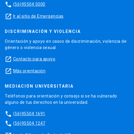
phone
(56)95504 5000
launch
Ir al sitio de Emergencias
DISCRIMINACIÓN Y VIOLENCIA
Orientación y apoyo en casos de discriminación, violencia de
género o violencia sexual.
launch
Contacto para apoyo
launch
Más orientación
MEDIACIÓN UNIVERSITARIA
Teléfonos para orientación y consejo si se ha vulnerado
alguno de tus derechos en la universidad.
phone
(56)95504 1691
phone
(56)95504 1247