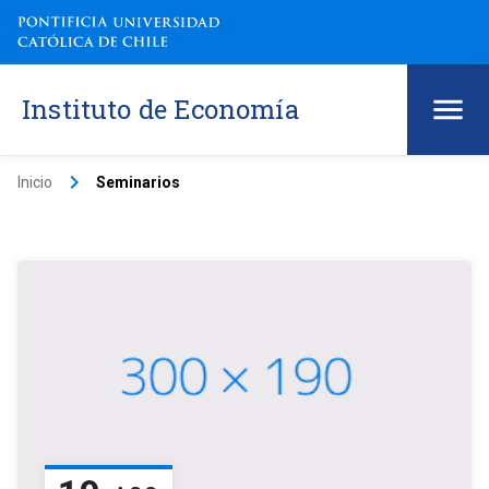
Instituto de Economía
keyboard_arrow_right
Inicio
Seminarios