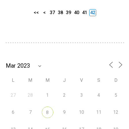
<<
<
37
38
39
40
41
42
L
M
M
J
V
S
D
27
28
1
2
3
4
5
6
7
9
10
11
12
8