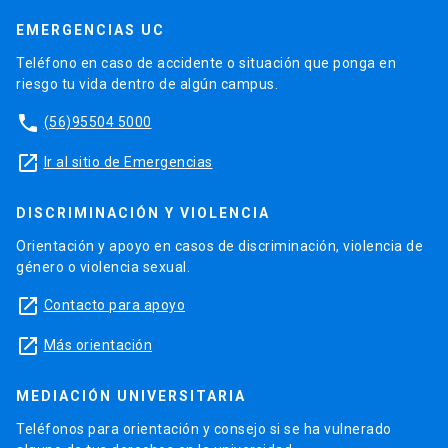
EMERGENCIAS UC
Teléfono en caso de accidente o situación que ponga en
riesgo tu vida dentro de algún campus.
phone
(56)95504 5000
launch
Ir al sitio de Emergencias
DISCRIMINACIÓN Y VIOLENCIA
Orientación y apoyo en casos de discriminación, violencia de
género o violencia sexual.
launch
Contacto para apoyo
launch
Más orientación
MEDIACIÓN UNIVERSITARIA
Teléfonos para orientación y consejo si se ha vulnerado