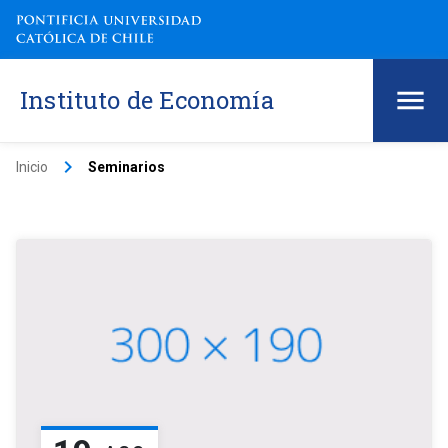
Instituto de Economía
keyboard_arrow_right
Inicio
Seminarios