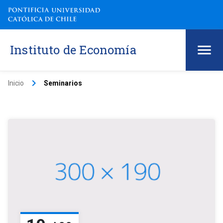
Instituto de Economía
keyboard_arrow_right
Inicio
Seminarios