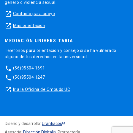
género o violencia sexual.
launch
Contacto para apoyo
launch
Más orientación
MEDIACIÓN UNIVERSITARIA
Teléfonos para orientación y consejo si se ha vulnerado
alguno de tus derechos en la universidad.
phone
(56)95504 1691
phone
(56)95504 1247
launch
Ir a la Oficina de Ombuds UC
Diseño y desarrollo:
Urantiacos
Asesoría:
Dirección Digital
, Prorrectoría