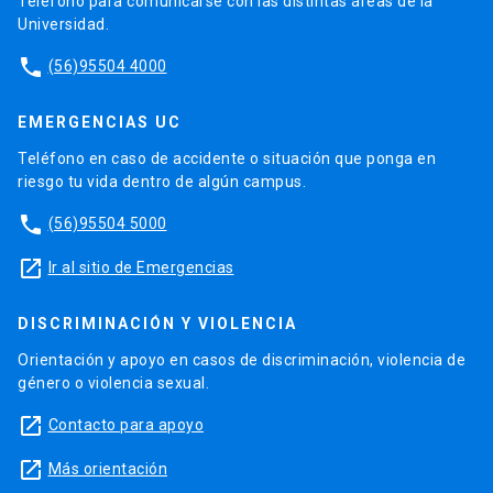
Teléfono para comunicarse con las distintas áreas de la
Universidad.
phone
(56)95504 4000
EMERGENCIAS UC
Teléfono en caso de accidente o situación que ponga en
riesgo tu vida dentro de algún campus.
phone
(56)95504 5000
launch
Ir al sitio de Emergencias
DISCRIMINACIÓN Y VIOLENCIA
Orientación y apoyo en casos de discriminación, violencia de
género o violencia sexual.
launch
Contacto para apoyo
launch
Más orientación