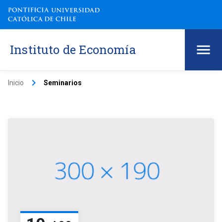
Instituto de Economía
keyboard_arrow_right
Inicio
Seminarios