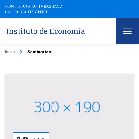
Instituto de Economía
keyboard_arrow_right
Inicio
Seminarios