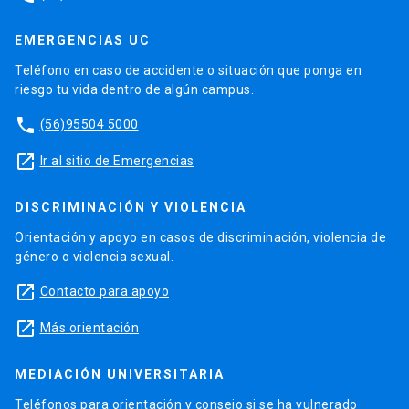
EMERGENCIAS UC
Teléfono en caso de accidente o situación que ponga en
riesgo tu vida dentro de algún campus.
phone
(56)95504 5000
launch
Ir al sitio de Emergencias
DISCRIMINACIÓN Y VIOLENCIA
Orientación y apoyo en casos de discriminación, violencia de
género o violencia sexual.
launch
Contacto para apoyo
launch
Más orientación
MEDIACIÓN UNIVERSITARIA
Teléfonos para orientación y consejo si se ha vulnerado