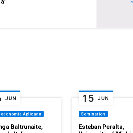
ia”
6
15
JUN
JUN
oeconomía Aplicada
Seminarios
nga Baltrunaite,
Esteban Peralta,