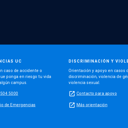
NCIAS UC
DISCRIMINACIÓN Y VIOL
n caso de accidente o
Orientación y apoyo en casos 
que ponga en riesgo tu vida
discriminación, violencia de g
 algún campus.
violencia sexual.
launch
5504 5000
Contacto para apoyo
launch
sitio de Emergencias
Más orientación