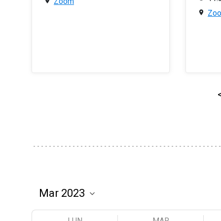
Zoom
Zo
LUN
MAR