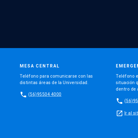
MESA CENTRAL
EMERGE
Teléfono para comunicarse con las
Teléfono e
distintas áreas de la Universidad.
situación 
dentro de
phone
(56)95504 4000
phone
(56)9
launch
Ir al 