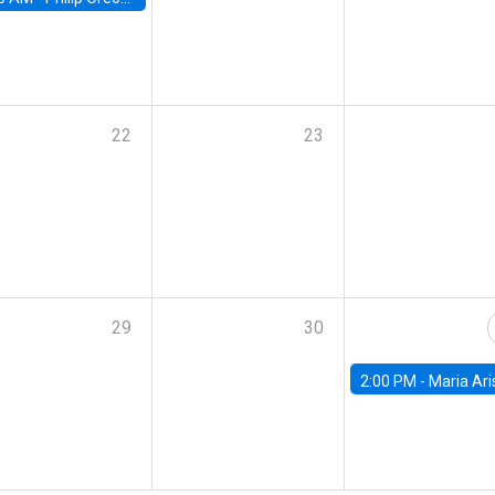
22
23
29
30
2:00 PM -
Maria Aristizabal-Ramirez, FED