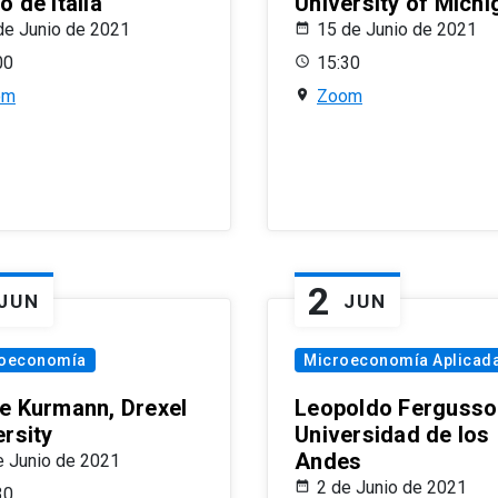
 de Italia
University of Michi
de Junio de 2021
15 de Junio de 2021
00
15:30
om
Zoom
2
JUN
JUN
oeconomía
Microeconomía Aplicad
e Kurmann, Drexel
Leopoldo Fergusso
ersity
Universidad de los
Andes
e Junio de 2021
2 de Junio de 2021
30