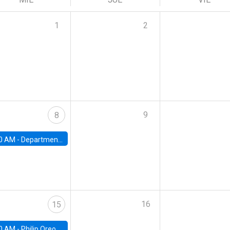
1
2
9
8
0 AM -
Department Seminar: James Robinson
16
15
0 AM -
Philip Oreopolous, University of Toronto