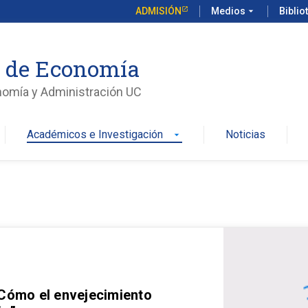
ADMISIÓN
Medios
arrow_drop_down
Biblio
o de Economía
nomía y Administración UC
Académicos e Investigación
Noticias
arrow_drop_down
 Cómo el envejecimiento