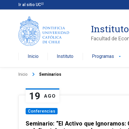
Ir al sitio UC
Institut
Facultad de Eco
Inicio
Instituto
Programas
arrow_drop_down
keyboard_arrow_right
Inicio
Seminarios
19
AGO
Conferencias
Seminario: “El Activo que Ignoramos: