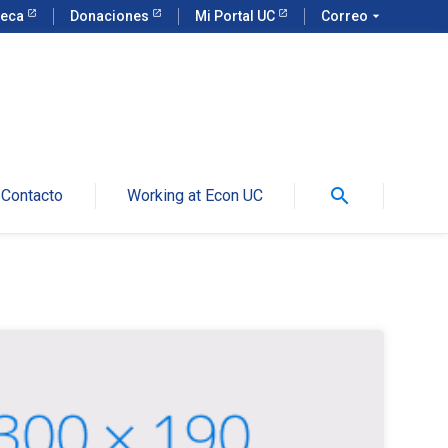
teca
Donaciones
Mi Portal UC
Correo
arrow_drop_down
search
Contacto
Working at Econ UC