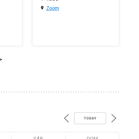
Zoom
>
TODAY
SÁB
DOM