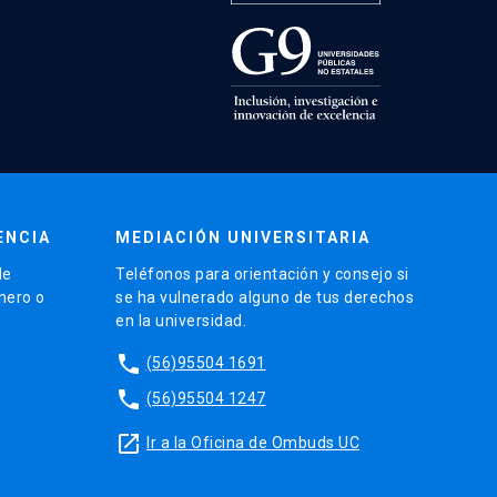
ENCIA
MEDIACIÓN UNIVERSITARIA
de
Teléfonos para orientación y consejo si
énero o
se ha vulnerado alguno de tus derechos
en la universidad.
phone
(56)95504 1691
phone
(56)95504 1247
launch
Ir a la Oficina de Ombuds UC