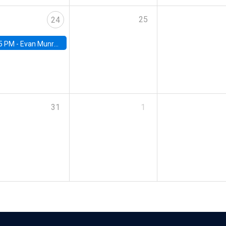
25
24
5 PM -
Evan Munro, Neyman Visiting Assistant Professor in the Department of Statistics at UC Berkeley
31
1