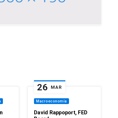
26
MAR
a
Macroeconomía
in
David Rappoport, FED