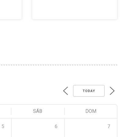
TODAY
SÁB
DOM
5
6
7