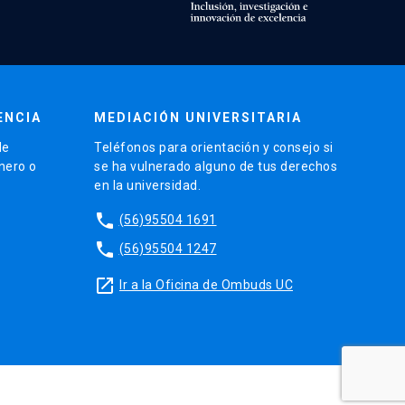
ENCIA
MEDIACIÓN UNIVERSITARIA
de
Teléfonos para orientación y consejo si
énero o
se ha vulnerado alguno de tus derechos
en la universidad.
phone
(56)95504 1691
phone
(56)95504 1247
launch
Ir a la Oficina de Ombuds UC