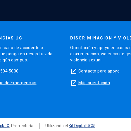
NCIAS UC
DISCRIMINACIÓN Y VIOL
n caso de accidente o
Orientación y apoyo en casos 
que ponga en riesgo tu vida
discriminación, violencia de g
 algún campus.
violencia sexual.
launch
5504 5000
Contacto para apoyo
launch
sitio de Emergencias
Más orientación
ital
, Prorrectoría
Utilizando el
Kit Digital UC