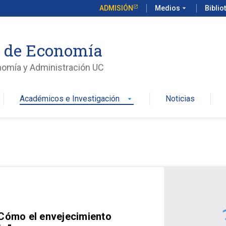
ADMISIÓN
Medios
arrow_drop_down
Biblio
o de Economía
nomía y Administración UC
Académicos e Investigación
Noticias
arrow_drop_down
 Cómo el envejecimiento