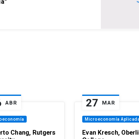
ia”
6
27
ABR
MAR
oeconomía
Microeconomía Aplicad
rto Chang, Rutgers
Evan Kresch, Oberl