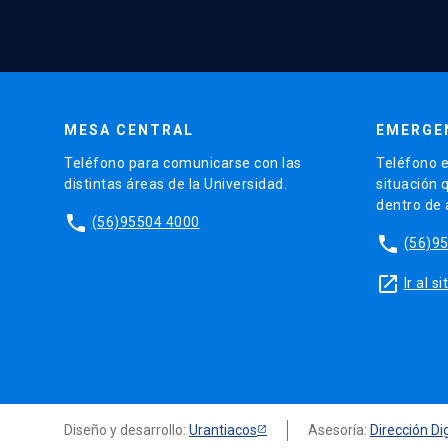
MESA CENTRAL
EMERGE
Teléfono para comunicarse con las
Teléfono e
distintas áreas de la Universidad.
situación 
dentro de
phone
(56)95504 4000
phone
(56)9
launch
Ir al 
Diseño y desarrollo:
Urantiacos
Asesoría:
Dirección Dig