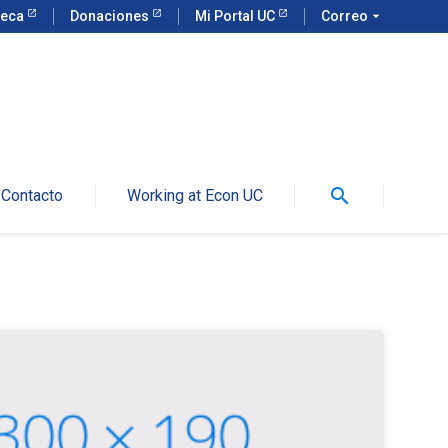
teca
Donaciones
Mi Portal UC
Correo
arrow_drop_down
search
Contacto
Working at Econ UC