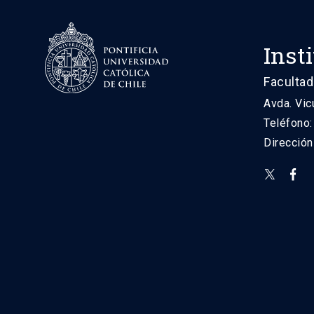
Inst
Facultad
Avda. Vic
Teléfono
Direcció