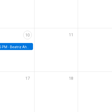
11
10
5 PM -
Beatriz Ahumada, PhD candidate, Universidad de Pittsburgh
17
18