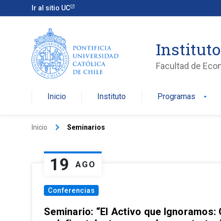
Ir al sitio UC
Institut
Facultad de Eco
Inicio
Instituto
Programas
arrow_drop_down
keyboard_arrow_right
Inicio
Seminarios
19
AGO
Conferencias
Seminario: “El Activo que Ignoramos: