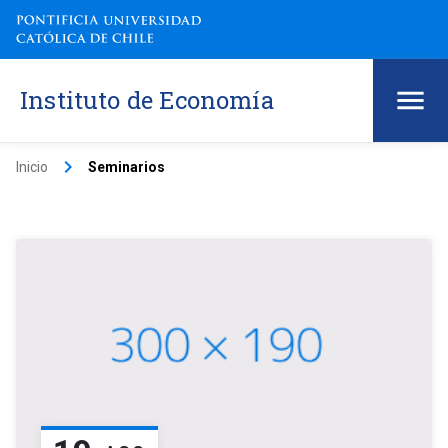
Instituto de Economía
keyboard_arrow_right
Inicio
Seminarios