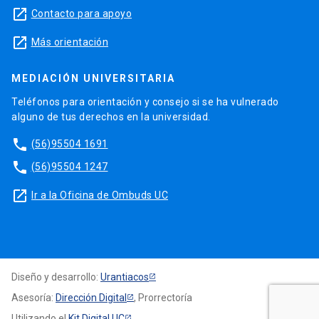
launch
Contacto para apoyo
launch
Más orientación
MEDIACIÓN UNIVERSITARIA
Teléfonos para orientación y consejo si se ha vulnerado
alguno de tus derechos en la universidad.
phone
(56)95504 1691
phone
(56)95504 1247
launch
Ir a la Oficina de Ombuds UC
Diseño y desarrollo:
Urantiacos
Asesoría:
Dirección Digital
, Prorrectoría
Utilizando el
Kit Digital UC