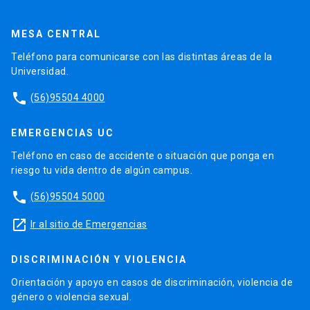
MESA CENTRAL
Teléfono para comunicarse con las distintas áreas de la
Universidad.
phone
(56)95504 4000
EMERGENCIAS UC
Teléfono en caso de accidente o situación que ponga en
riesgo tu vida dentro de algún campus.
phone
(56)95504 5000
launch
Ir al sitio de Emergencias
DISCRIMINACIÓN Y VIOLENCIA
Orientación y apoyo en casos de discriminación, violencia de
género o violencia sexual.