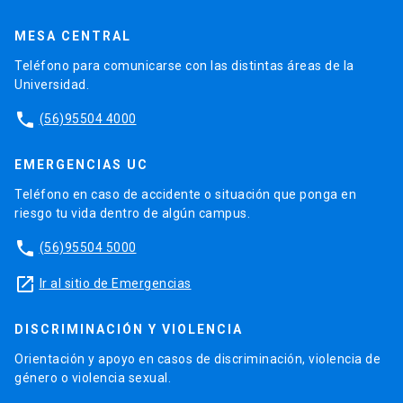
MESA CENTRAL
Teléfono para comunicarse con las distintas áreas de la
Universidad.
phone
(56)95504 4000
EMERGENCIAS UC
Teléfono en caso de accidente o situación que ponga en
riesgo tu vida dentro de algún campus.
phone
(56)95504 5000
launch
Ir al sitio de Emergencias
DISCRIMINACIÓN Y VIOLENCIA
Orientación y apoyo en casos de discriminación, violencia de
género o violencia sexual.