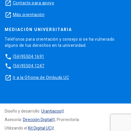
launch
Contacto para apoyo
launch
Más orientación
MEDIACIÓN UNIVERSITARIA
Teléfonos para orientación y consejo si se ha vulnerado
alguno de tus derechos en la universidad.
phone
(56)95504 1691
phone
(56)95504 1247
launch
Ir a la Oficina de Ombuds UC
Diseño y desarrollo:
Urantiacos
Asesoría:
Dirección Digital
, Prorrectoría
Utilizando el
Kit Digital UC