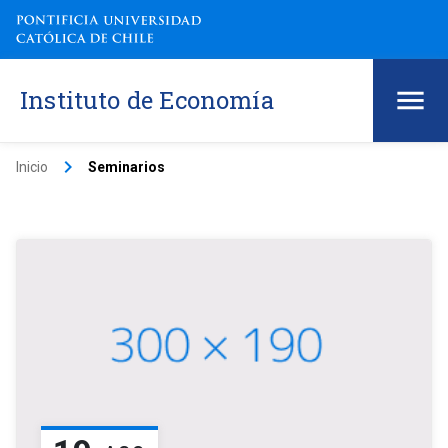
Instituto de Economía
keyboard_arrow_right
Inicio
Seminarios