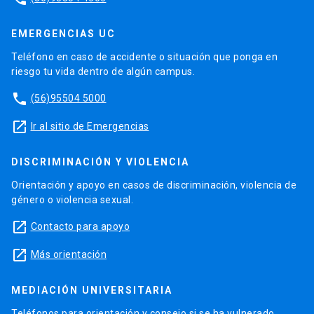
EMERGENCIAS UC
Teléfono en caso de accidente o situación que ponga en
riesgo tu vida dentro de algún campus.
phone
(56)95504 5000
launch
Ir al sitio de Emergencias
DISCRIMINACIÓN Y VIOLENCIA
Orientación y apoyo en casos de discriminación, violencia de
género o violencia sexual.
launch
Contacto para apoyo
launch
Más orientación
MEDIACIÓN UNIVERSITARIA
Teléfonos para orientación y consejo si se ha vulnerado