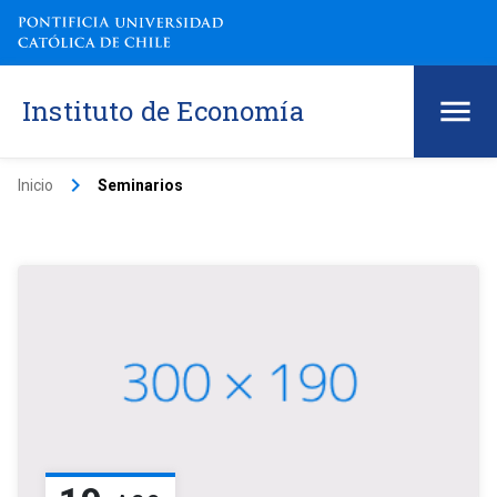
Instituto de Economía
keyboard_arrow_right
Inicio
Seminarios