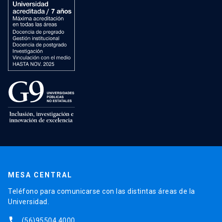
MESA CENTRAL
Teléfono para comunicarse con las distintas áreas de la
Universidad.
phone
(56)95504 4000