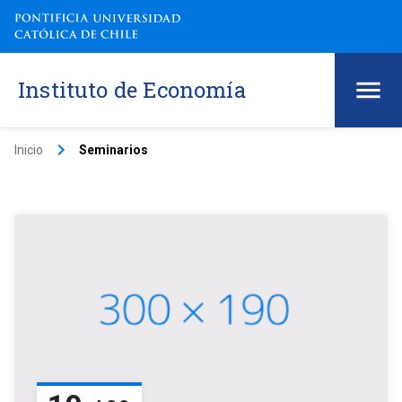
Instituto de Economía
keyboard_arrow_right
Inicio
Seminarios