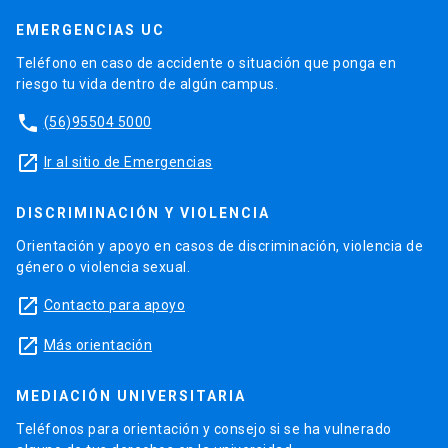
EMERGENCIAS UC
Teléfono en caso de accidente o situación que ponga en
riesgo tu vida dentro de algún campus.
phone
(56)95504 5000
launch
Ir al sitio de Emergencias
DISCRIMINACIÓN Y VIOLENCIA
Orientación y apoyo en casos de discriminación, violencia de
género o violencia sexual.
launch
Contacto para apoyo
launch
Más orientación
MEDIACIÓN UNIVERSITARIA
Teléfonos para orientación y consejo si se ha vulnerado